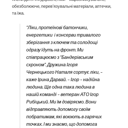
обезболююче, перев’язувальні матеріали, аптечки,
та їжа.
“Ліки, протеїнові батончики,
енергетики і консерви тривалого
зберігання з ключем та солодощі
одразу їдуть на фронт. Ми
співпрацюємо з “Бандерівським
схроном”. Дружина Ігоря
Чернецького Наталя сортує ліки, –
каже Ірина Дарвай. – Ігор – надійна
людина. Ще одна така людина в
нашій команді – ветеран АТО Ігор
Рибіцький. Ми їм довіряємо. Вони
відправляють допомогу своїм
побратимам, які воюють в гарячих
точках. І ми знаємо, що допомога