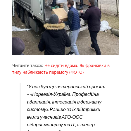
Читайте також:
Не сидіти вдома. Як франківки в
тилу наближають перемогу (ФОТО)
“У нас був ще ветеранський проєкт
– «Норвегія-Україна. Професійна
адаптація. Інтеграція в державну
систему». Раніше за їх підтримки
вчили учасників АТО-ООС
підприємництву та ІТ, а тепер