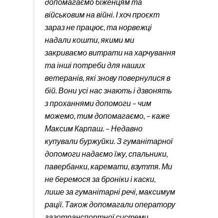
допомагаємо біженцям та
військовим на війні. І хоч проєкт
зараз не працює, та норвежці
надали кошти, якими ми
закриваємо витрати на харчування
та інші потреби для наших
ветеранів, які знову повернулися в
бій. Вони усі нас знають і дзвонять
з проханнями допомоги – чим
можемо, тим допомагаємо, – каже
Максим Карпаш. – Недавно
купували буржуйки. З гуманітарної
допомоги надаємо їжу, спальники,
павербанки, каремати, взуття. Ми
не беремося за броніки і каски,
лише за гуманітарні речі, максимум
рації. Також допомагали оператору
газотранспортної системи