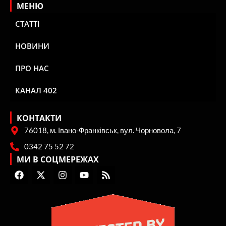
МЕНЮ
СТАТТІ
НОВИНИ
ПРО НАС
КАНАЛ 402
КОНТАКТИ
76018, м. Івано-Франківськ, вул. Чорновола, 7
0342 75 52 72
МИ В СОЦМЕРЕЖАХ
F
X
I
Y
R
a
-
n
o
s
c
t
s
u
s
e
w
t
t
b
i
a
u
o
t
g
b
o
t
r
e