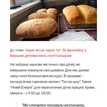
До теми:
Наше місце зараз тут. Як франківці у
Варшаві допомагають госпітальєрам
Не забуває наукове містечко і про дітей, які
вимушено покинули свої домівки. Для них днями
запустили безкоштовні екскурсі. В програмі –
екскурсія виставковою залою і “Тесла-шоу”. Також
“Новій Енергії” для переселених діток працює ігрова
кімната – з 9:00 до 18:00.
“Ми спочатку поховали експонати,