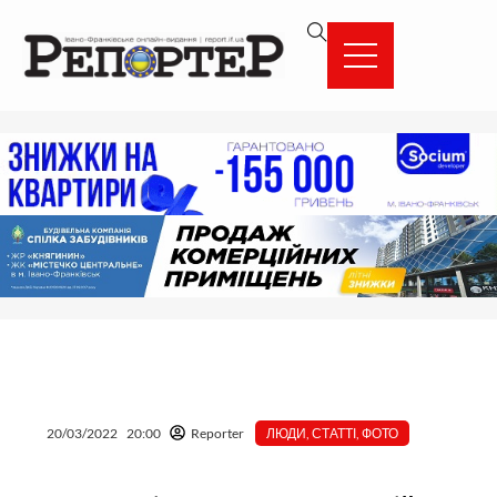
Перейти
вмісту
до
вмісту
20/03/2022
20:00
Reporter
ЛЮДИ
,
СТАТТІ
,
ФОТО