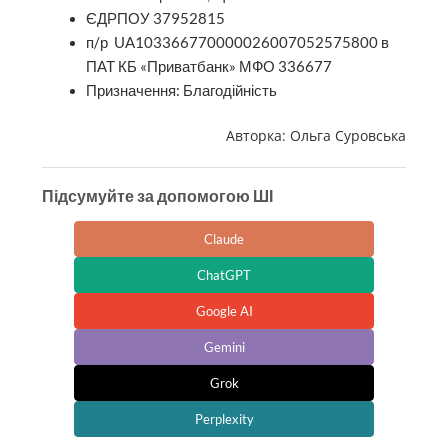
ЄДРПОУ 37952815
п/р UA103366770000026007052575800 в
ПАТ КБ «Приватбанк» МФО 336677
Призначення: Благодійність
Авторка: Ольга Суровська
Підсумуйте за допомогою ШІ
Claude
ChatGPT
Google AI
Gemini
Grok
Perplexity