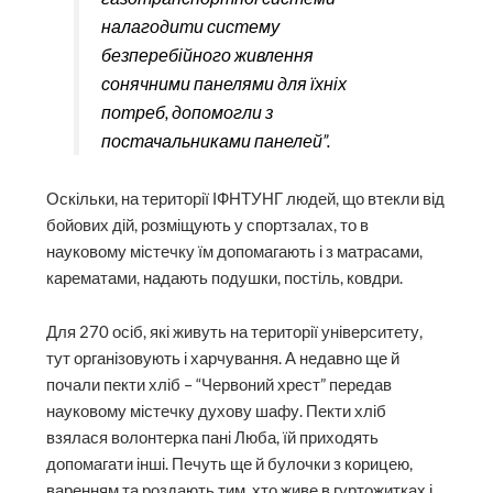
налагодити систему
безперебійного живлення
сонячними панелями для їхніх
потреб, допомогли з
постачальниками панелей”.
Оскільки, на території ІФНТУНГ людей, що втекли від
бойових дій, розміщують у спортзалах, то в
науковому містечку їм допомагають і з матрасами,
карематами, надають подушки, постіль, ковдри.
Для 270 осіб, які живуть на території університету,
тут організовують і харчування. А недавно ще й
почали пекти хліб – “Червоний хрест” передав
науковому містечку духову шафу. Пекти хліб
взялася волонтерка пані Люба, їй приходять
допомагати інші. Печуть ще й булочки з корицею,
варенням та роздають тим, хто живе в гуртожитках і