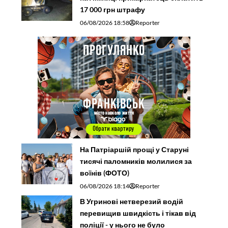
17 000 грн штрафу
06/08/2026 18:58
Reporter
На Патріаршій прощі у Старуні
тисячі паломників молилися за
воїнів (ФОТО)
06/08/2026 18:14
Reporter
В Угринові нетверезий водій
перевищив швидкість і тікав від
поліції - у нього не було