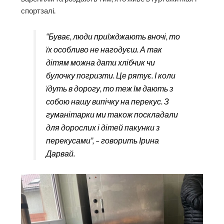
спортзалі.
“Буває, люди приїжджають вночі, то
їх особливо не нагодуєш. А так
дітям можна дати хлібчик чи
булочку погризти. Це рятує. І коли
їдуть в дорогу, то теж їм дають з
собою нашу випічку на перекус. З
гуманітарки ми також поскладали
для дорослих і дітей пакунки з
перекусами”, – говорить Ірина
Дарвай.