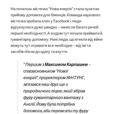
На початках містечко “Нова енергія” стала пунктом
прийому допомоги для біженців. Команда наукового
містечка зробила клич у Facebook і люди
відгукнулися дуже швидко – нанесли багато речей
першої необхідності. А згодом тут почали приймати й
гуманітарну допомогу. Нині люди, що втекли від війни
можуть тут отримати все необхідне – від їжі та
засобів гігієни до одягу та взуття.
” Першим з
Максимом Карпашем
–
співзасновником “Нової
енергії”, проректором ІФНТУНГ,
зв’язався наш друг ще з
природничого ліцею, який зібрав
фуру гуманітарного вантажу з
Англії. Йому була потрібна
допомога, аби перевезти ту фуру