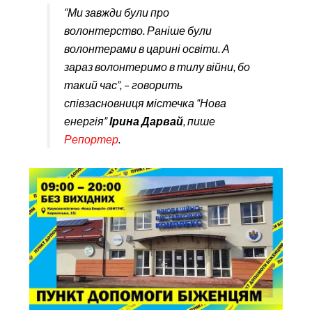
“Ми завжди були про
волонтерство. Раніше були
волонтерами в царині освіти. А
зараз волонтеримо в тилу війни, бо
такий час”, – говорить
співзасновниця містечка “Нова
енергія”
Ірина Дарвай
, пише
Репортер
.
містечко