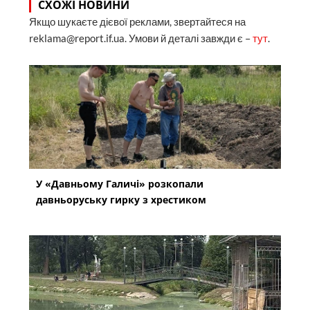
СХОЖІ НОВИНИ
Якщо шукаєте дієвої реклами, звертайтеся на
reklama@report.if.ua. Умови й деталі завжди є –
тут
.
У «Давньому Галичі» розкопали
давньоруську гирку з хрестиком