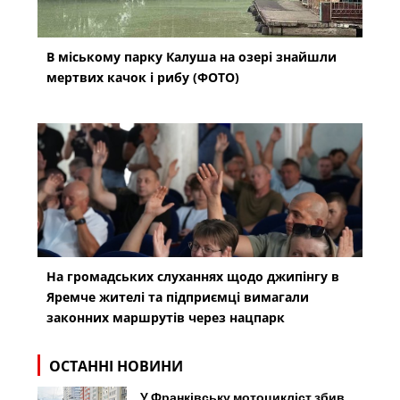
В міському парку Калуша на озері знайшли
мертвих качок і рибу (ФОТО)
На громадських слуханнях щодо джипінгу в
Яремче житeлі та підприємці вимагали
законних маршрутів через нацпарк
ОСТАННІ НОВИНИ
У Франківську мотоцикліст збив