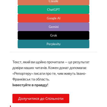
Claude
ChatGPT
Google AI
Gemini
Grok
Perplexity
Текст, який ви щойно прочитали — це результат
довіри наших читачів. Кожен донат допомагає
«Репортеру» писати про те, чим живуть Івано-
Франківськ та область.
Інвестуйте в правду!
Долучитися до Спільноти