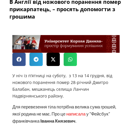
В Англії від ножового поранення помер
прикарпатець, – просять допомогти з
грошима
У ніч із п’ятниці на суботу, з 13 на 14 грудня, від
ножового поранення помер 28-річний Дмитро
Балабан, мешканець селища Ланчин
Надвірнянського району.
Для перевезення тіла потрібна велика сума грошей,
якої родина не має. Про це
написала
у “Фейсбук”
франківчанка
Іванна Князевич
.