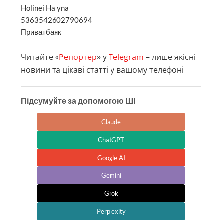
Holinei Halyna
5363542602790694
Приватбанк
Читайте «
Репортер
» у
Telegram
– лише якісні
новини та цікаві статті у вашому телефоні
Підсумуйте за допомогою ШІ
Claude
ChatGPT
Google AI
Gemini
Grok
Perplexity