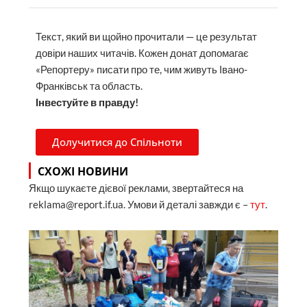
Текст, який ви щойно прочитали — це результат
довіри наших читачів. Кожен донат допомагає
«Репортеру» писати про те, чим живуть Івано-
Франківськ та область.
Інвестуйте в правду!
Долучитися до Спільноти
СХОЖІ НОВИНИ
Якщо шукаєте дієвої реклами, звертайтеся на
reklama@report.if.ua. Умови й деталі завжди є –
тут
.