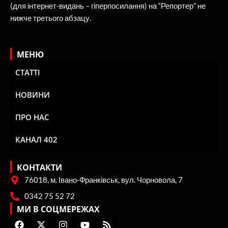
(для інтернет-видань – гіперпосилання) на “Репортер” не
нижче третього абзацу.
МЕНЮ
СТАТТІ
НОВИНИ
ПРО НАС
КАНАЛ 402
КОНТАКТИ
76018, м. Івано-Франківськ, вул. Чорновола, 7
0342 75 52 72
МИ В СОЦМЕРЕЖАХ
F
X
I
Y
R