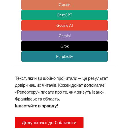
Claude
ChatGPT
Google AI
Gemini
Grok
Perplexity
Текст, який ви щойно прочитали — це результат
довіри наших читачів. Кожен донат допомагає
«Репортеру» писати про те, чим живуть Івано-
Франківськ та область.
Інвестуйте в правду!
Долучитися до Спільноти