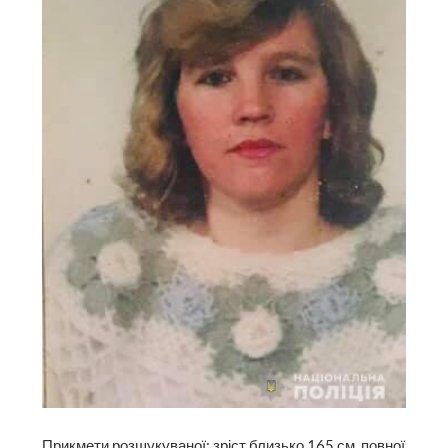
Прикмети розшукуваної: зріст близько 165 см, повної