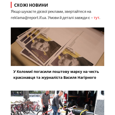
СХОЖІ НОВИНИ
Якщо шукаєте дієвої реклами, звертайтеся на
reklama@report.if.ua. Умови й деталі завжди є –
тут
.
У Коломиї погасили поштову марку на честь
краєзнавця та журналіста Василя Нагірного