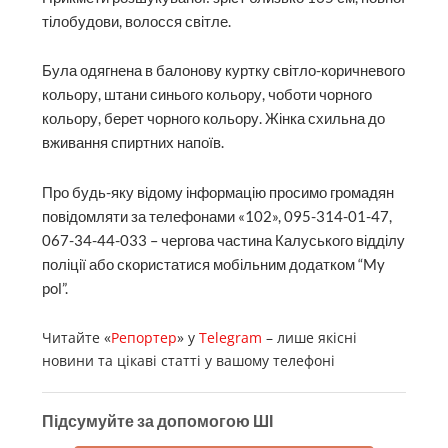
тілобудови, волосся світле.
Була одягнена в балонову куртку світло-коричневого
кольору, штани синього кольору, чоботи чорного
кольору, берет чорного кольору. Жінка схильна до
вживання спиртних напоїв.
Про будь-яку відому інформацію просимо громадян
повідомляти за телефонами «102», 095-314-01-47,
067-34-44-033 – чергова частина Калуського відділу
поліції або скористатися мобільним додатком “My
pol”.
Читайте «
Репортер
» у
Telegram
– лише якісні
новини та цікаві статті у вашому телефоні
Підсумуйте за допомогою ШІ