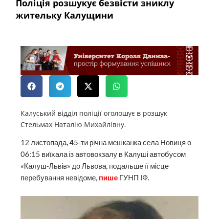
Поліція розшукує безвісти зниклу
жительку Калущини
Калуський відділ поліції оголошує в розшук
Стельмах Наталію Михайлівну.
12 листопада
, 4
5-ти річна мешканка села Новиця о
06:15 виїхала із автовокзалу в Калуші автобусом
«Калуш-Львів» до Львова, подальше її місце
перебування невідоме,
пише
ГУНП ІФ.