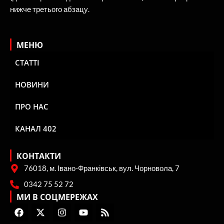
нижче третього абзацу.
МЕНЮ
СТАТТІ
НОВИНИ
ПРО НАС
КАНАЛ 402
КОНТАКТИ
76018, м. Івано-Франківськ, вул. Чорновола, 7
0342 75 52 72
МИ В СОЦМЕРЕЖАХ
F
X
I
Y
R
a
-
n
o
s