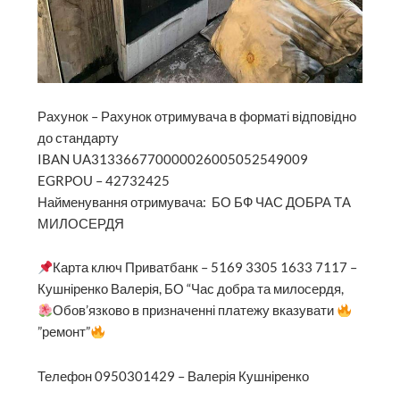
Рахунок – Рахунок отримувача в форматі відповідно
до стандарту
IBAN UA313366770000026005052549009
EGRPOU – 42732425
Найменування отримувача: БО БФ ЧАС ДОБРА ТА
МИЛОСЕРДЯ
Карта ключ Приватбанк – 5169 3305 1633 7117 –
Кушніренко Валерія, БО “Час добра та милосердя,
Обов’язково в призначенні платежу вказувати
”ремонт”
Телефон 0950301429 – Валерія Кушніренко