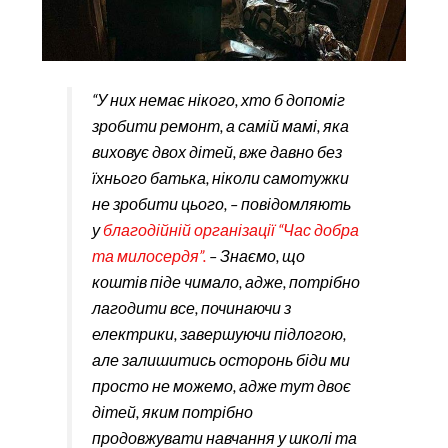
“У них немає нікого, хто б допоміг
зробити ремонт, а самій мамі, яка
виховує двох дітей, вже давно без
їхнього батька, ніколи самотужки
не зробити цього, – повідомляють
у
благодійній організації “Час добра
та милосердя”.
– Знаємо, що
коштів піде чимало, адже, потрібно
лагодити все, починаючи з
електрики, завершуючи підлогою,
але залишитись осторонь біди ми
просто не можемо, адже тут двоє
дітей, яким потрібно
продовжувати навчання у школі та