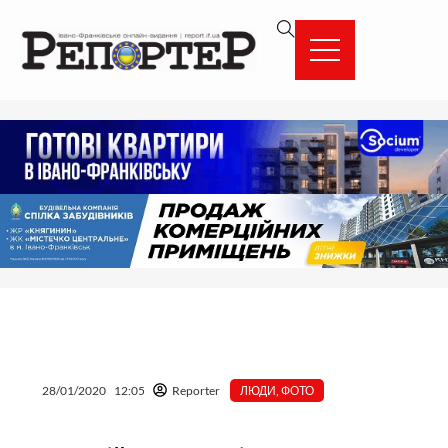
Перейти
вмісту
до
вмісту
28/01/2020
12:05
Reporter
ЛЮДИ
,
ФОТО