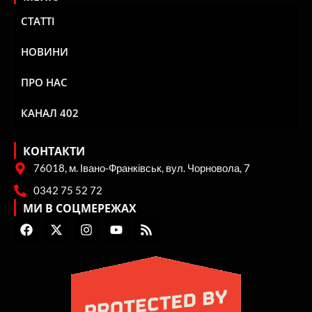
СТАТТІ
НОВИНИ
ПРО НАС
КАНАЛ 402
КОНТАКТИ
76018, м. Івано-Франківськ, вул. Чорновола, 7
0342 75 52 72
МИ В СОЦМЕРЕЖАХ
F
X
I
Y
R
a
-
n
o
s
c
t
s
u
s
e
w
t
t
b
i
a
u
o
t
g
b
o
t
r
e
k
e
a