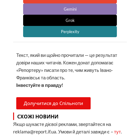
Gemini
Grok
Perplexity
Текст, який ви щойно прочитали — це результат
довіри наших читачів. Кожен донат допомагає
«Репортеру» писати про те, чим живуть Івано-
Франківськ та область.
Інвестуйте в правду!
Долучитися до Спільноти
СХОЖІ НОВИНИ
Якщо шукаєте дієвої реклами, звертайтеся на
reklama@report.if.ua. Умови й деталі завжди є –
тут
.