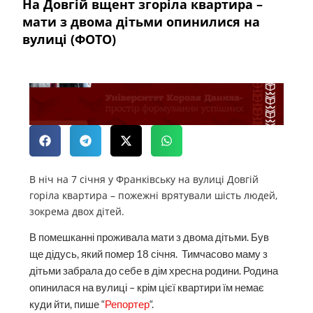
На Довгій вщент згоріла квартира –
мати з двома дітьми опинилися на
вулиці (ФОТО)
В ніч на 7 січня у Франківську на вулиці Довгій
горіла квартира – пожежні врятували шість людей,
зокрема двох дітей.
В помешканні проживала мати з двома дітьми. Був
ще дідусь, який помер 18 січня. Тимчасово маму з
дітьми забрала до себе в дім хресна родини. Родина
опинилася на вулиці – крім цієї квартири їм немає
куди йти, пише “
Репортер
“.