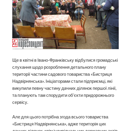
Ще в квітні в Івано-Франківську відбулися громадські
слухання щодо розроблення детального плану
території частини садового товариства «Бистриця
Надвірнянська». Ініціаторами стали підприємці, які
викупили певну частину дачних ділянок першої лінії,
та планують там спорудити об’єкти придорожнього
сервісу.
Але для цього потрібна згода всього товариства
«Бистриця Надвірнянська», адже територія цих
дачних ділянок, крім індивідуальних державних актів