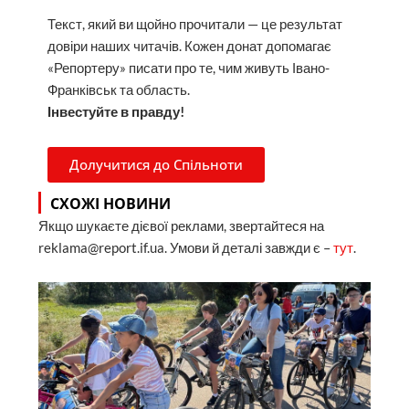
Текст, який ви щойно прочитали — це результат
довіри наших читачів. Кожен донат допомагає
«Репортеру» писати про те, чим живуть Івано-
Франківськ та область.
Інвестуйте в правду!
Долучитися до Спільноти
СХОЖІ НОВИНИ
Якщо шукаєте дієвої реклами, звертайтеся на
reklama@report.if.ua. Умови й деталі завжди є –
тут
.