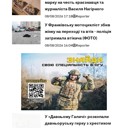
марку на честь краєзнавця та
журналіста Василя Нагірного
08/08/2026 17:18
Reporter
У Франківську мотоцикліст збив
жінку на переході та втік - поліція
затримала втікача (ФОТО)
08/08/2026 16:04
Reporter
У «Давньому Галичі» розкопали
давньоруську гирку з хрестиком