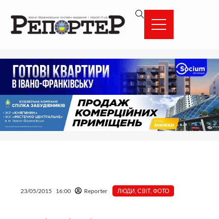
Перейти
вмісту
до
вмісту
23/05/2015
16:00
Reporter
ЛЮДИ
,
СВІТ
,
ФОТО