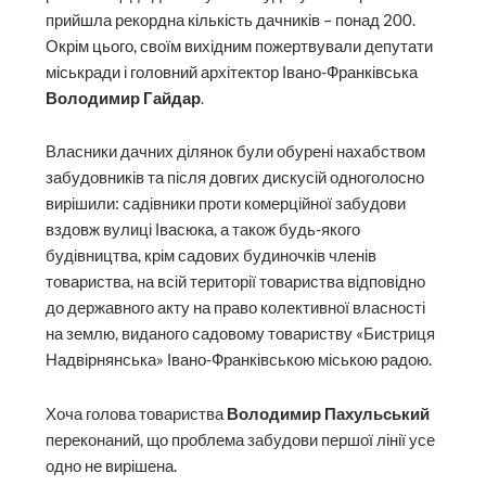
прийшла рекордна кількість дачників – понад 200.
Окрім цього, своїм вихідним пожертвували депутати
міськради і головний архітектор Івано-Франківська
Володимир Гайдар
.
Власники дачних ділянок були обурені нахабством
забудовників та після довгих дискусій одноголосно
вирішили: садівники проти комерційної забудови
вздовж вулиці Івасюка, а також будь-якого
будівництва, крім садових будиночків членів
товариства, на всій території товариства відповідно
до державного акту на право колективної власності
на землю, виданого садовому товариству «Бистриця
Надвірнянська» Івано-Франківською міською радою.
Хоча голова товариства
Володимир Пахульський
переконаний, що проблема забудови першої лінії усе
одно не вирішена.