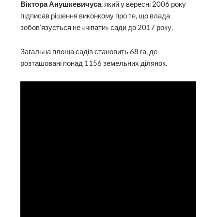
Віктора Анушкевичуса
, який у вересні 2006 року
підписав рішення виконкому про те, що влада
зобов’язується не «чіпати» сади до 2017 року.
Загальна площа садів становить 68 га, де
розташовані понад 1156 земельних ділянок.