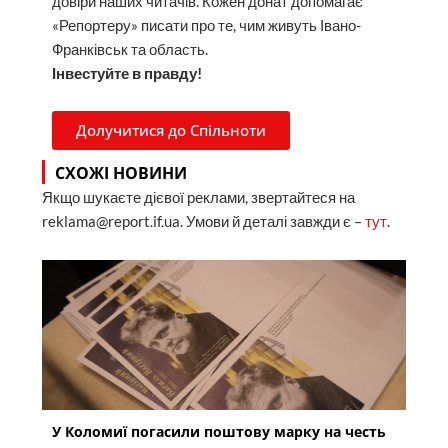
довіри наших читачів. Кожен донат допомагає
«Репортеру» писати про те, чим живуть Івано-
Франківськ та область.
Інвестуйте в правду!
Долучитися до Спільноти
СХОЖІ НОВИНИ
Якщо шукаєте дієвої реклами, звертайтеся на
reklama@report.if.ua. Умови й деталі завжди є –
тут
.
У Коломиї погасили поштову марку на честь