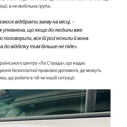
ії, а не мобільна група.
ося відібрати заяву на місці, –
іж упевнена, що якщо до людини вже
ею поговорили, все їй роз’яснили й вона
а до відділку тим більше не піде».
раїнського цент­ру «Ла Страда», що надає
адання безоплатної правової допомоги, де можуть
а, що робити в тій чи іншій ситуації.