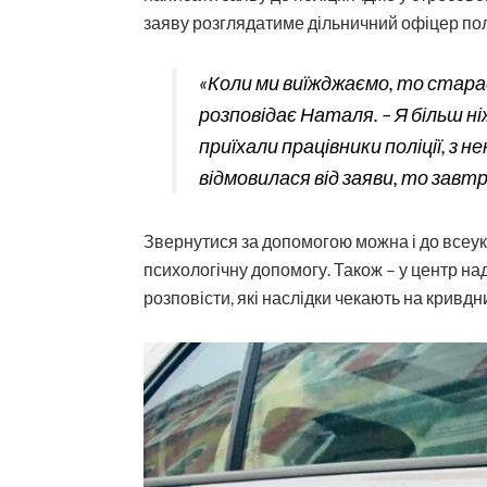
заяву розглядатиме дільничний офіцер поліц
«Коли ми виїжджаємо, то стараєм
розповідає Наталя. – Я більш н
приїхали працівники поліції, з н
відмовилася від заяви, то завтр
Звернутися за допомогою можна і до всеук
психологічну допомогу. Також – у центр н
розповісти, які наслідки чекають на кривдник