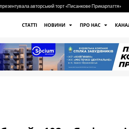
 презентувала авторський торт «Писанкове Прикарпаття»
СТАТТІ
НОВИНИ
ПРО НАС
КАНАЛ