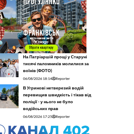
На Патріаршій прощі у Старуні
тисячі паломників молилися за
воїнів (ФОТО)
06/08/2026 18:14
Reporter
В Угринові нетверезий водій
перевищив швидкість і тікав від
поліції - у нього не було
водійських прав
06/08/2026 17:25
Reporter