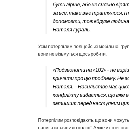
бути гірше, або не сильно віря
за все, таке вже траплялося, і 
допомогти, тож вдруге людина 
Наталя Гураль.
Усім потерпілим поліцейські мобільної гр
вони не візьмуться щось робити.
«Подзвонити на «102» – не вирі
кричати про цю проб­лему. Не г
Наталя. – Насильство має цикл
конфлікту видається, що вже в
затишшя перед наступним цик
Потерпілим розповідають, що вони можуть 
написати заяву до поліції. Адже у стресово