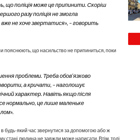
ть, що поліція може це припинити. Скоріш
першого разу поліція не змогла
вже не хоче звертатися», – говорить
упи пояснюють, що насильство не припиниться, поки
шення проблеми. Треба обов’язково
оворити, а кричати, – наголошує
ічний характер. Навіть якщо після
се нормально, це лише маленьке
лом».
в будь-який час звернутися за допомогою або ж
му стані людина не зав­жди може написати. Втім, тоді