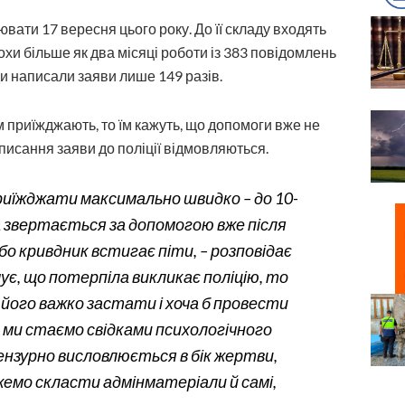
вати 17 вересня цього року. До її складу входять
хи більше як два місяці роботи із 383 повідом­лень
 написали заяви лише 149 разів.
 приїжджають, то їм кажуть, що допомоги вже не
писання заяви до поліції відмовляються.
риїжджати максимально швидко – до 10-
а звертається за допомогою вже після
о кривдник встигає піти, – розповідає
чує, що потерпіла викликає поліцію, то
 його важко застати і хоча б провести
 ми стаємо свідками психологічного
ензурно висловлюється в бік жертви,
жемо скласти адмінматеріали й самі,