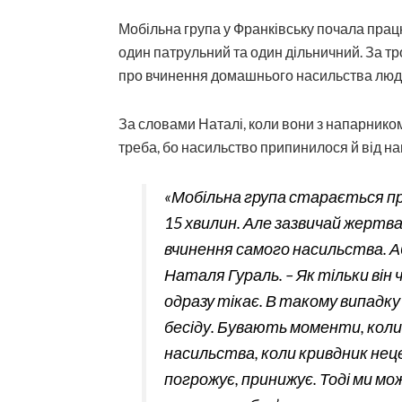
Мобільна група у Франківську почала працю
один патрульний та один дільничний. За тро
про вчинення домашнього насильства люди
За словами Наталі, коли вони з напарником
треба, бо насильство припинилося й від на
«Мобільна група старається п
15 хвилин. Але зазвичай жертв
вчинення самого насильства. Аб
Наталя Гураль. – Як тільки він 
одразу тікає. В такому випадку
бесіду. Бувають моменти, коли
насильства, коли кривдник нец
погрожує, принижує. Тоді ми мо