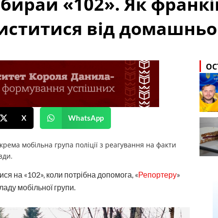
абирай «102». Як франкі
иститися від домашньо
ОС
X
WhatsApp
крема мобільна група поліції з реагування на факти
зди.
ся на «102», коли потрібна допомога, «
Репортеру
»
ладу мобільної групи.