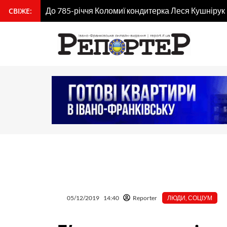
Перейти
До 785-річчя Коломиї кондитерка Леся Кушнірук
СВІЖЕ:
вмісту
до
вмісту
05/12/2019
14:40
Reporter
ЛЮДИ
,
СОЦІУМ