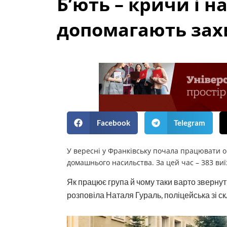
Б’ють – кричи і н
допомагають зах
Facebook
Telegram
У вересні у Франківську почала працювати о
домашнього насильства. За цей час – 383 виї
Як працює група й чому таки варто звернути
розповіла Наталя Гураль, поліцейська зі ск