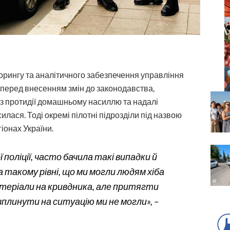
торингу та аналітичного забезпечення управління
у, перед внесенням змін до законодавства,
з протидії домашньому насиллю та надалі
илася. Тоді окремі пілотні підрозділи під наз­вою
іонах України.
поліції, часто бачила такі випадки й
а такому рівні, що ми могли людям хіба
теріали на кривдника, але притягти
 вплинути на ситуацію ми не могли», –