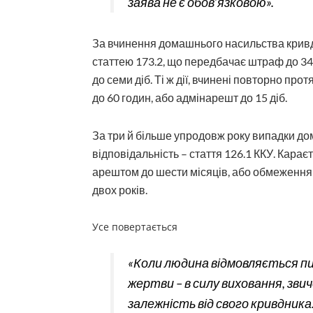
заява не є обов’язковою».
За вчинення домашнього насильства кривдн
статтею 173.2, що передбачає штраф до 34
до семи діб. Ті ж дії, вчинені пов­торно пр
до 60 годин, або адмінарешт до 15 діб.
За три й більше упродовж року випадки д
відповідальність – стаття 126.1 ККУ. Кара
арештом до шести місяців, або обмеженням 
двох років.
Усе повертається
«Коли людина відмовляється пи
жертви – в силу виховання, звичо
залежність від свого кривдник