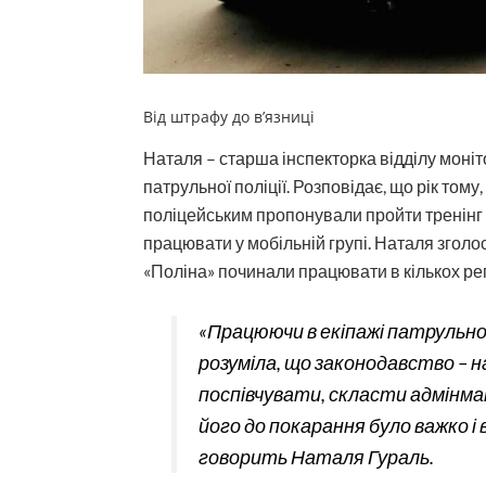
Від штрафу до в’язниці
Наталя – старша інспекторка відділу моні
пат­рульної поліції. Розповідає, що рік том
поліцейським пропонували пройти тренінг 
працювати у мобільній групі. Наталя зголос
«Поліна» починали працювати в кількох рег
«Працюючи в екіпажі патрульної 
розуміла, що законодавство – н
поспівчувати, скласти адмінма
його до покарання було важко і
говорить Наталя Гураль.