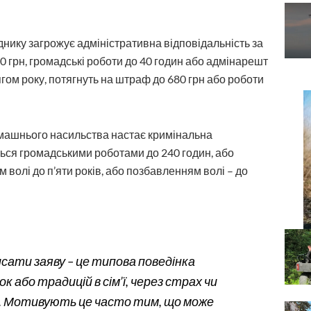
ику загрожує адміністративна відповідальність за
0 грн, громадські роботи до 40 годин або адмінарешт
отягом року, потягнуть на штраф до 680 грн або роботи
омашнього насильства настає кримінальна
ється громадськими роботами до 240 годин, або
волі до п’яти років, або позбавленням волі – до
сати заяву – це типова поведінка
к або традицій в сім’ї, через страх чи
а. Мотивують це часто тим, що може