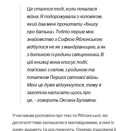
Це сталося тоді, коли почалася
війна. Я подорожувала з чоловіком,
який дав мені прочитати «Книгу
про батька». Тобто перше моє
знайомство з Софією Яблонською
відбулося не як з мандрівницею, а як
з дитиною із родини священника. В
цій книжці вона описує події,
пов’язані з селом, з родиною та
початком Першої світової війни.
Мені це дуже відгукнулося, тому я
захотіла написати щось про
це, – говорить Оксана Булавіна.
Учасникам розповіли про тексти Яблонської, які
десятиліттями залишалися маловідомими, а нині їх
знову видають та досліджують. Окремо згадували її