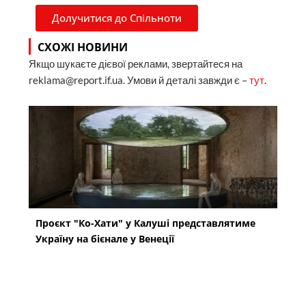
Долучитися до Спільноти
СХОЖІ НОВИНИ
Якщо шукаєте дієвої реклами, звертайтеся на
reklama@report.if.ua. Умови й деталі завжди є –
тут
.
Проєкт "Ко-Хати" у Калуші представлятиме
Україну на бієнале у Венеції