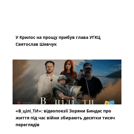
У Крилос на прощу прибув глава УГКЦ
Святослав Шевчук
«В_цілі_ТИ»: відеопоезії Зоряни Биндас про
життя під час війни збирають десятки тисяч
переглядів