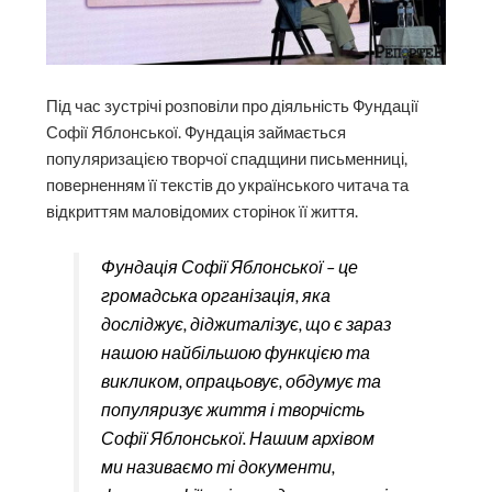
Під час зустрічі розповіли про діяльність Фундації
Софії Яблонської. Фундація займається
популяризацією творчої спадщини письменниці,
поверненням її текстів до українського читача та
відкриттям маловідомих сторінок її життя.
Фундація Софії Яблонської – це
громадська організація, яка
досліджує, діджиталізує, що є зараз
нашою найбільшою функцією та
викликом, опрацьовує, обдумує та
популяризує життя і творчість
Софії Яблонської. Нашим архівом
ми називаємо ті документи,