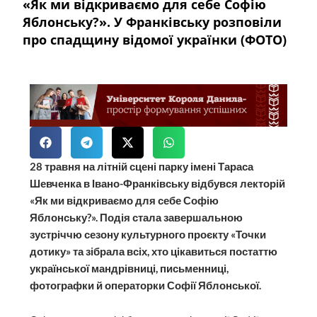
«Як ми відкриваємо для себе Софію
Яблонську?». У Франківську розповіли
про спадщину відомої українки (ФОТО)
28 травня на літній сцені парку імені Тараса
Шевченка в Івано-Франківську відбувся лекторій
«Як ми відкриваємо для себе Софію
Яблонську?». Подія стала завершальною
зустріччю сезону культурного проєкту «Точки
дотику» та зібрала всіх, хто цікавиться постаттю
української мандрівниці, письменниці,
фотографки й операторки Софії Яблонської.