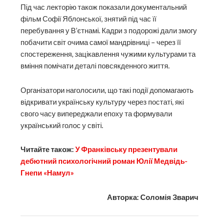
Під час лекторію також показали документальний
фільм Софії Яблонської, знятий під час її
перебування у В’єтнамі. Кадри з подорожі дали змогу
побачити світ очима самої мандрівниці – через її
спостереження, зацікавлення чужими культурами та
вміння помічати деталі повсякденного життя.
Організатори наголосили, що такі події допомагають
відкривати українську культуру через постаті, які
свого часу випереджали епоху та формували
український голос у світі.
Читайте також:
У Франківську презентували
дебютний психологічний роман Юлії Медвідь-
Гнепи «Намул»
Авторка: Соломія Зварич