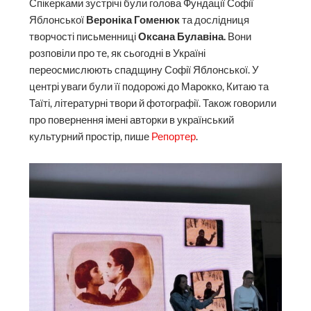
Спікерками зустрічі були голова Фундації Софії
Яблонської
Вероніка Гоменюк
та дослідниця
творчості письменниці
Оксана Булавіна.
Вони
розповіли про те, як сьогодні в Україні
переосмислюють спадщину Софії Яблонської. У
центрі уваги були її подорожі до Марокко, Китаю та
Таїті, літературні твори й фотографії. Також говорили
про повернення імені авторки в український
культурний простір, пише
Репортер
.