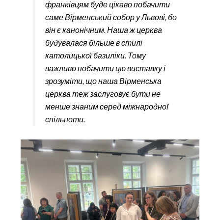
франківцям буде цікаво побачити
саме Вірменський собор у Львові, бо
він є канонічним. Наша ж церква
будувалася більше в стилі
католицької базиліки. Тому
важливо побачити цю виставку і
зрозуміти, що наша Вірменська
церква теж заслуговує бути не
менше знаним серед міжнародної
спільноти.