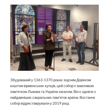
Збудований у 1363-1370 роках зодчим Дорінгом
коштом вірменських купців, цей собор є важливою
памʼяткою Львова та України загалом. Він є однією з
найдавніших сакральних памʼяток країни. Востаннє
собор відреставрували у 2019 році.