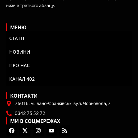
нижче третього абзацу.
МЕНЮ
СТАТТІ
НОВИНИ
ПРО НАС
КАНАЛ 402
КОНТАКТИ
76018, м. Івано-Франківськ, вул. Чорновола, 7
0342 75 52 72
МИ В СОЦМЕРЕЖАХ
F
X
I
Y
R
a
-
n
o
s