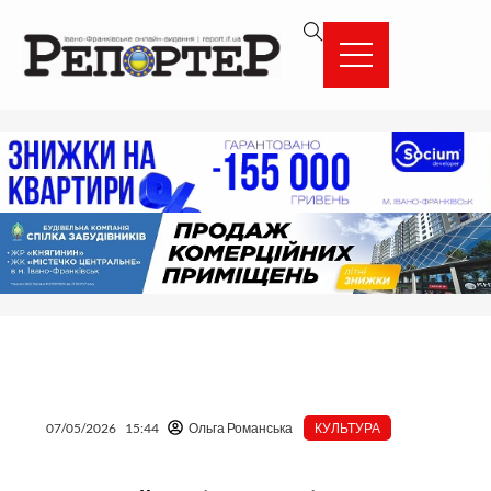
Перейти
вмісту
до
вмісту
07/05/2026
15:44
Ольга Романська
КУЛЬТУРА