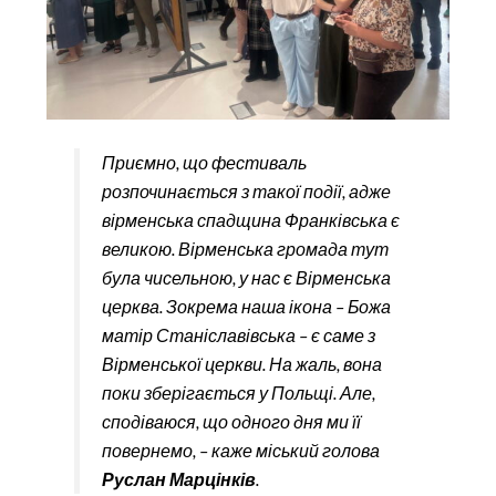
Приємно, що фестиваль
розпочинається з такої події, адже
вірменська спадщина Франківська є
великою. Вірменська громада тут
була чисельною, у нас є Вірменська
церква. Зокрема наша ікона – Божа
матір Станіславівська – є саме з
Вірменської церкви. На жаль, вона
поки зберігається у Польщі. Але,
сподіваюся, що одного дня ми її
повернемо, – каже міський голова
Руслан Марцінків
.