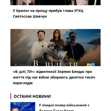
У Крилос на прощу прибув глава УГКЦ
Святослав Шевчук
«В_цілі_ТИ»: відеопоезії Зоряни Биндас про
життя під час війни збирають десятки тисяч
переглядів
ОСТАННІ НОВИНИ
У лікарні помер військовий з
Долини Тарас Когут