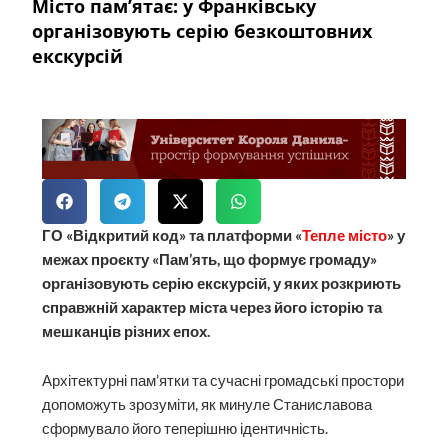
Місто пам’ятає: у Франківську
організовують серію безкоштовних
екскурсій
ГО «Відкритий код» та платформи «
Тепле місто
» у
межах проєкту «Пам’ять, що формує громаду»
організовують серію екскурсій, у яких розкриють
справжній характер міста через його історію та
мешканців різних епох.
Архітектурні пам’ятки та сучасні громадські простори
допоможуть зрозуміти, як минуле Станиславова
сформувало його теперішню ідентичність.