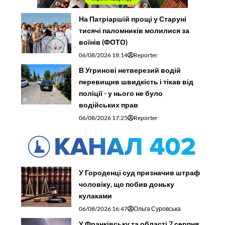
На Патріаршій прощі у Старуні
тисячі паломників молилися за
воїнів (ФОТО)
06/08/2026 18:14
Reporter
В Угринові нетверезий водій
перевищив швидкість і тікав від
поліції - у нього не було
водійських прав
06/08/2026 17:25
Reporter
У Городенці суд призначив штраф
чоловіку, що побив доньку
кулаками
06/08/2026 16:47
Ольга Суровська
У Франківську та області 7 серпня