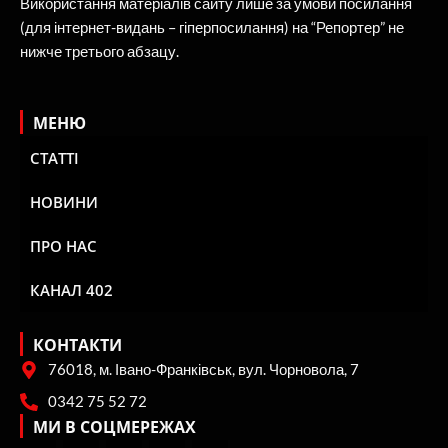
Використання матеріалів сайту лише за умови посилання
(для інтернет-видань – гіперпосилання) на “Репортер” не
нижче третього абзацу.
МЕНЮ
СТАТТІ
НОВИНИ
ПРО НАС
КАНАЛ 402
КОНТАКТИ
76018, м. Івано-Франківськ, вул. Чорновола, 7
0342 75 52 72
МИ В СОЦМЕРЕЖАХ
F
X
I
Y
R