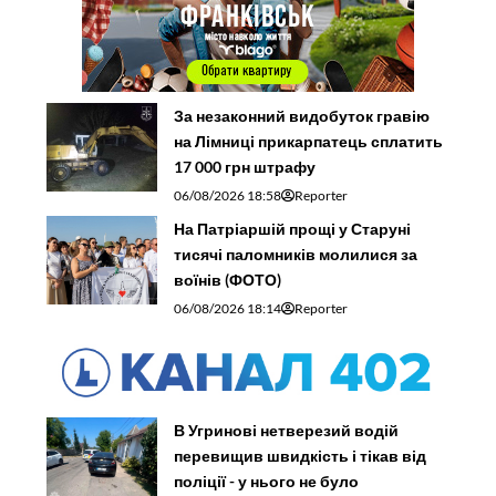
За незаконний видобуток гравію
на Лімниці прикарпатець сплатить
17 000 грн штрафу
06/08/2026 18:58
Reporter
На Патріаршій прощі у Старуні
тисячі паломників молилися за
воїнів (ФОТО)
06/08/2026 18:14
Reporter
В Угринові нетверезий водій
перевищив швидкість і тікав від
поліції - у нього не було