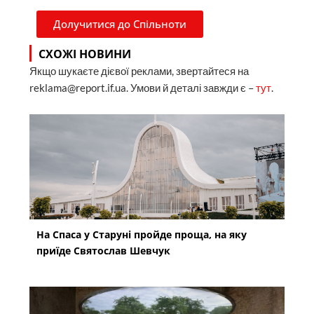
Долучитися до Спільноти
СХОЖІ НОВИНИ
Якщо шукаєте дієвої реклами, звертайтеся на
reklama@report.if.ua. Умови й деталі завжди є –
тут
.
На Спаса у Старуні пройде проща, на яку
приїде Святослав Шевчук