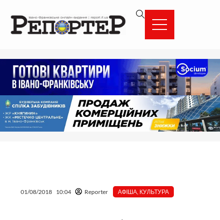
Перейти
вмісту
до
вмісту
01/08/2018
10:04
Reporter
АФІША
,
КУЛЬТУРА