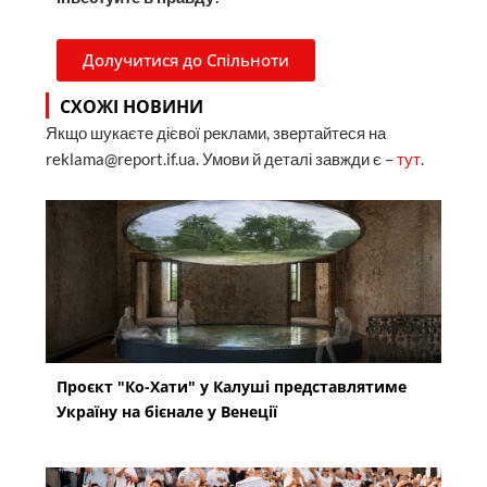
Долучитися до Спільноти
СХОЖІ НОВИНИ
Якщо шукаєте дієвої реклами, звертайтеся на
reklama@report.if.ua. Умови й деталі завжди є –
тут
.
Проєкт "Ко-Хати" у Калуші представлятиме
Україну на бієнале у Венеції