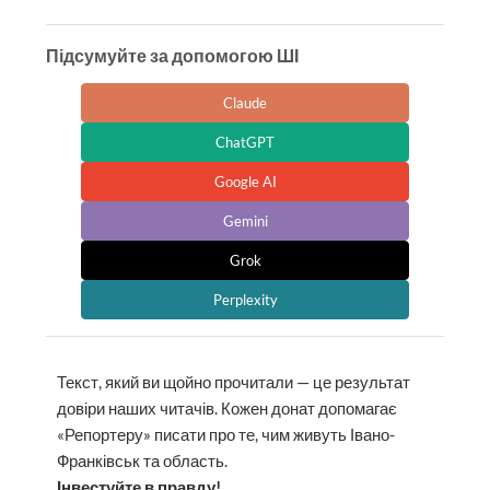
Підсумуйте за допомогою ШІ
Claude
ChatGPT
Google AI
Gemini
Grok
Perplexity
Текст, який ви щойно прочитали — це результат
довіри наших читачів. Кожен донат допомагає
«Репортеру» писати про те, чим живуть Івано-
Франківськ та область.
Інвестуйте в правду!