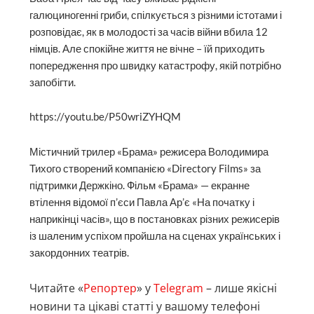
галюциногенні гриби, спілкується з різними істотами і
розповідає, як в молодості за часів війни вбила 12
німців. Але спокійне життя не вічне – їй приходить
попередження про швидку катастрофу, якій потрібно
запобігти.
https://youtu.be/P50wriZYHQM
Містичний трилер «Брама» режисера Володимира
Тихого створений компанією «Directory Films» за
підтримки Держкіно. Фільм «Брама» — екранне
втілення відомої п’єси Павла Ар’є «На початку і
наприкінці часів», що в постановках різних режисерів
із шаленим успіхом пройшла на сценах українських і
закордонних театрів.
Читайте «
Репортер
» у
Telegram
– лише якісні
новини та цікаві статті у вашому телефоні