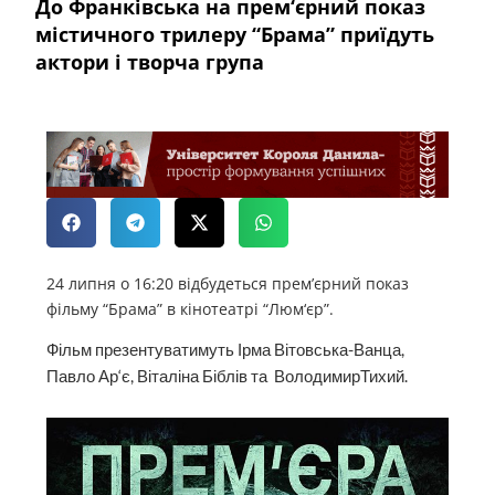
До Франківська на прем‘єрний показ
містичного трилеру “Брама” приїдуть
актори і творча група
24 липня о 16:20 відбудеться прем’єрний показ
фільму “Брама” в кінотеатрі “Люм‘єр”.
Фільм презентуватимуть Ірма Вітовська-Ванца,
Павло Ар‘є, Віталіна Біблів та ВолодимирТихий.