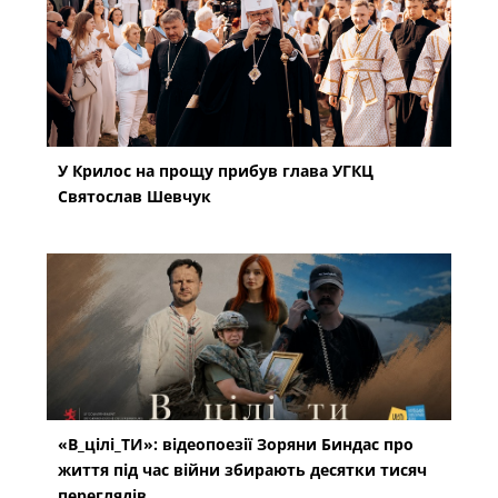
У Крилос на прощу прибув глава УГКЦ
Святослав Шевчук
«В_цілі_ТИ»: відеопоезії Зоряни Биндас про
життя під час війни збирають десятки тисяч
переглядів