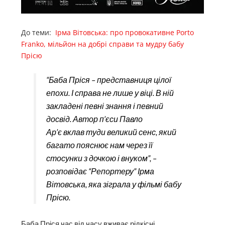
До теми:
Ірма Вітовська: про провокативне Porto
Franko, мільйон на добрі справи та мудру бабу
Прісю
“Баба Пріся – представниця цілої
епохи. І справа не лише у віці. В ній
закладені певні знання і певний
досвід. Автор п’єси Павло
Ар’є вклав туди великий сенс, який
багато пояснює нам через її
стосунки з дочкою і внуком”, –
розповідає “Репортеру” Ірма
Вітовська, яка зіграла у фільмі бабу
Прісю.
Баба Пріся час від часу вживає рідкісні