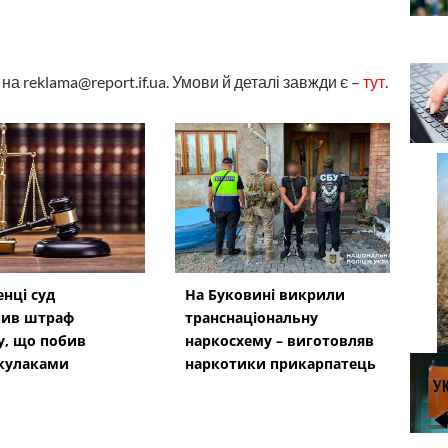
а reklama@report.if.ua. Умови й деталі завжди є –
тут
.
енці суд
На Буковині викрили
чив штраф
транснаціональну
у, що побив
наркосхему – виготовляв
кулаками
наркотики прикарпатець