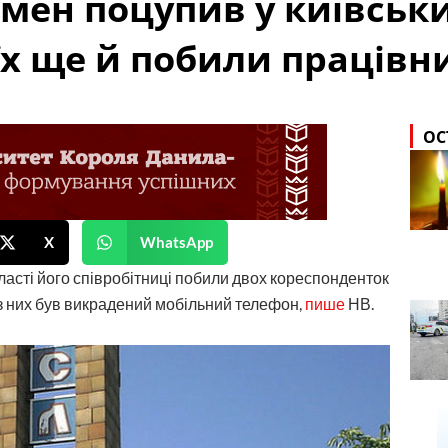
рмен поцупив у київськ
 їх ще й побили працівн
ОС
X
WhatsApp
ласті його співробітниці побили двох кореспонденток
ї з них був викрадений мобільний телефон,
пише
НВ.