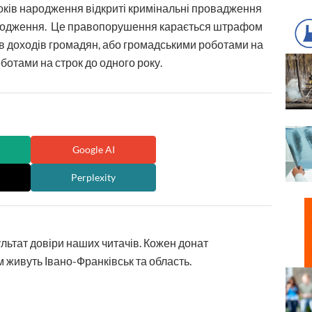
років народження відкриті кримінальні провадження
е ушкодження. Це правопорушення карається штрафом
в доходів громадян, або громадськими роботами на
ботами на строк до одного року.
Google AI
Perplexity
ультат довіри наших читачів. Кожен донат
 живуть Івано-Франківськ та область.