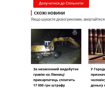
Долучитися до Спільноти
СХОЖІ НОВИНИ
Якщо шукаєте дієвої реклами, звертайтеся н
За незаконний видобуток
У Город
гравію на Лімниці
призна
прикарпатець сплатить
чоловік
17 000 грн штрафу
доньку 