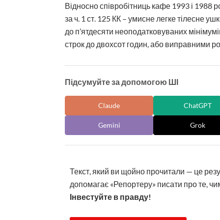
Відносно співробітниць кафе 1993 і 1988 
за ч. 1 ст. 125 КК – умисне легке тілесн
до п’ятдесяти неоподатковуваних мінімумі
строк до двохсот годин, або виправними ро
Підсумуйте за допомогою ШІ
Claude
ChatGPT
Gemini
Grok
Текст, який ви щойно прочитали — це рез
допомагає «Репортеру» писати про те, чим
Інвестуйте в правду!