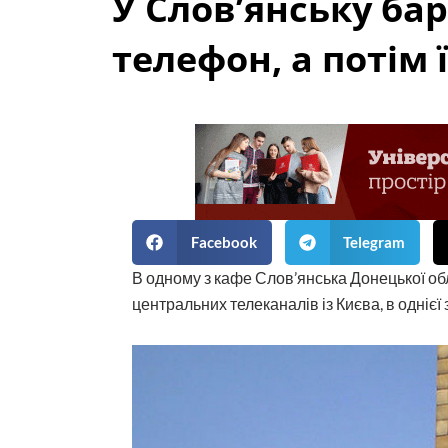
У Слов’янську ба
телефон, а потім
Facebook
Telegram
В одному з кафе Слов’янська Донецької об
центральних телеканалів із Києва, в одніє