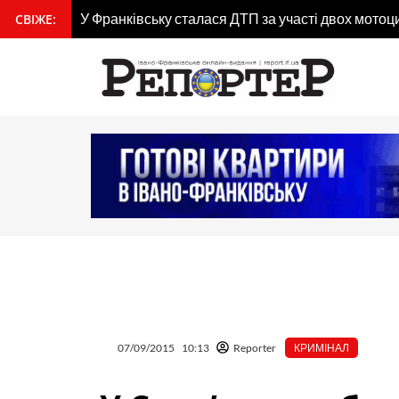
Перейти
гдана
У Франківську сталася ДТП за участі двох мотоц
СВІЖЕ:
вмісту
до
вмісту
07/09/2015
10:13
Reporter
КРИМІНАЛ