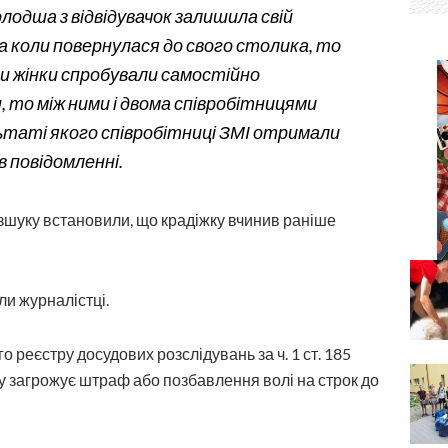
олодша з відвідувачок залишила свій
 а коли повернулася до свого столика, то
ли жінки спробували самостійно
 то між ними і двома співробітницями
ьтаті якого співробітниці ЗМІ отримали
в повідомленні.
зшуку встановили, що крадіжку вчинив раніше
и журналістці.
 реєстру досудових розслідувань за ч. 1 ст. 185
у загрожує штраф або позбавлення волі на строк до