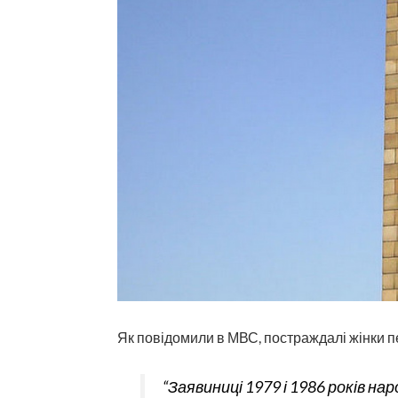
Як повідомили в МВС, постраждалі жінки п
“Заявиниці 1979 і 1986 років на