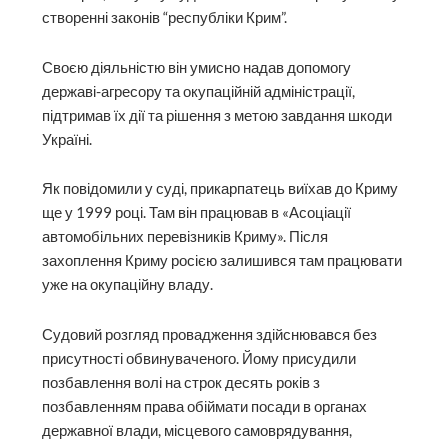
створенні законів “республіки Крим”.
Своєю діяльністю він умисно надав допомогу
державі-агресору та окупаційній адміністрації,
підтримав їх дії та рішення з метою завдання шкоди
Україні.
Як повідомили у суді, прикарпатець виїхав до Криму
ще у 1999 році. Там він працював в «Асоціації
автомобільних перевізників Криму». Після
захоплення Криму росією залишився там працювати
уже на окупаційну владу.
Судовий розгляд провадження здійснювався без
присутності обвинуваченого. Йому присудили
позбавлення волі на строк десять років з
позбавленням права обіймати посади в органах
державної влади, місцевого самоврядування,