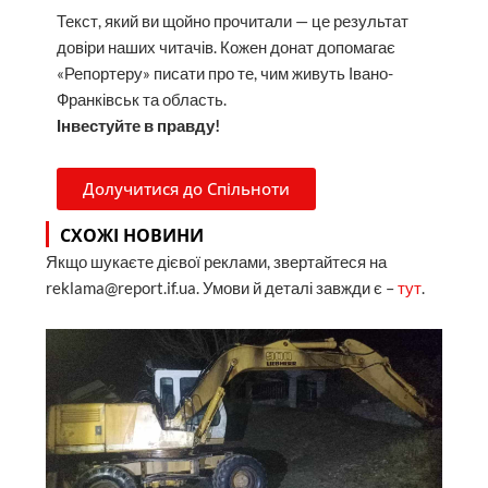
Текст, який ви щойно прочитали — це результат
довіри наших читачів. Кожен донат допомагає
«Репортеру» писати про те, чим живуть Івано-
Франківськ та область.
Інвестуйте в правду!
Долучитися до Спільноти
СХОЖІ НОВИНИ
Якщо шукаєте дієвої реклами, звертайтеся на
reklama@report.if.ua. Умови й деталі завжди є –
тут
.