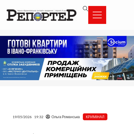
Перейти
вмісту
до
вмісту
19/05/2026
19:32
Ольга Романська
КРИМІНАЛ