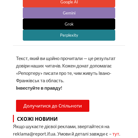
Google AI
Gemini
Grok
Perplexity
Текст, який ви щойно прочитали — це результат
довіри наших читачів. Кожен донат допомагає
«Репортеру» писати про те, чим живуть Івано-
Франківськ та область.
Інвестуйте в правду!
Долучитися до Спільноти
СХОЖІ НОВИНИ
Якщо шукаєте дієвої реклами, звертайтеся на
reklama@report.if.ua. Умови й деталі завжди є –
тут
.