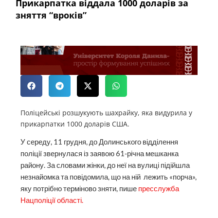
Прикарпатка віддала 1000 доларів за
зняття “вроків”
Поліцейські розшукують шахрайку, яка видурила у
прикарпатки 1000 доларів США.
У середу, 11 грудня, до Долинського відділення
поліції звернулася із заявою 61-річна мешканка
району. За словами жінки, до неї на вулиці підійшла
незнайомка та повідомила, що на ній лежить «порча»,
яку потрібно терміново зняти, пише
пресслужба
Нацполіції області.