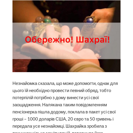
Незнайомка сказала, що може допомогти, однак для
цього їй необхідно провести певний обряд, тобто
потерпілій потрібно з дому винести усі свої
заощадження. Налякана таким повідомленням
пенсіонерка пішла додому, поклала в пакет усі свої
гроші – 1000 доларів США, 20 євро та 50 гривень і
передала усе незнайомці. Шахрайка зробила з