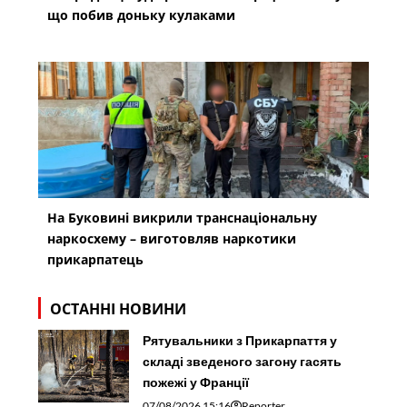
що побив доньку кулаками
На Буковині викрили транснаціональну
наркосхему – виготовляв наркотики
прикарпатець
ОСТАННІ НОВИНИ
Рятувальники з Прикарпаття у
складі зведеного загону гасять
пожежі у Франції
07/08/2026 15:16
Reporter