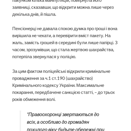
пакунком кілька маніпуляцій, повернула його
заявниці, сказавши, що відкрити можна лише через
декілька днів, й пішла.
Пенсіонерці не давала спокою думка про гроші і вона
вирішила не чекати, а перевірити вміст пакету. На
жаль, замість грошей в середині були лише папірці. З
часом, зрозумівши, що стала жертвою шахрайства,
потерпіла звернулася у поліцію.
За цим фактом поліцейські відкрили кримінальне
провадження за ч.1 ст.190 (шахрайство)
Кримінального кодексу України. Максимальне
покарання, передбачене санкцією статті, – до трьох
років обмеження волі.
“Правоохоронці звертаються до
всіх, а особливо до громадян
похилого віку: будьте обережні при