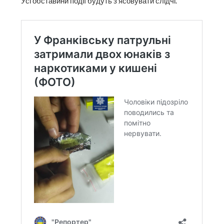
Усі обставини події будуть з’ясовувати слідчі.