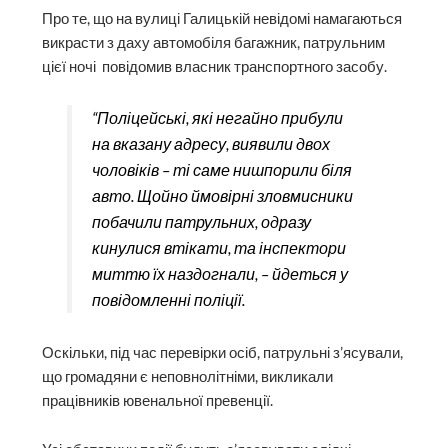
Про те, що на вулиці Галицькій невідомі намагаються
викрасти з даху автомобіля багажник, патрульним
цієї ночі повідомив власник транспортного засобу.
“Поліцейські, які негайно прибули
на вказану адресу, виявили двох
чоловіків – ті саме нишпорили біля
авто. Щойно ймовірні зловмисники
побачили патрульних, одразу
кинулися втікати, та інспектори
миттю їх наздогнали, – йдеться у
повідомленні поліції.
Оскільки, під час перевірки осіб, патрульні з’ясували,
що громадяни є неповнолітніми, викликали
працівників ювенальної превенції.