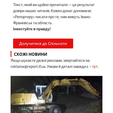
Текст, який ви щойно прочитали — це результат
довіри наших читачів. Кожен донат допомагає
«Репортеру» писати про те, чим живуть Івано-
Франківськ та область.
Інвестуйте в правду!
Долучитися до Спільноти
СХОЖІ НОВИНИ
Якщо шукаєте дієвої реклами, звертайтеся на
reklama@report.if.ua. Умови й деталі завжди є –
тут
.