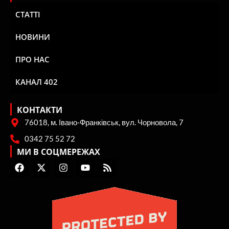
СТАТТІ
НОВИНИ
ПРО НАС
КАНАЛ 402
КОНТАКТИ
76018, м. Івано-Франківськ, вул. Чорновола, 7
0342 75 52 72
МИ В СОЦМЕРЕЖАХ
F
X
I
Y
R
a
-
n
o
s
c
t
s
u
s
e
w
t
t
b
i
a
u
o
t
g
b
o
t
r
e
k
e
a