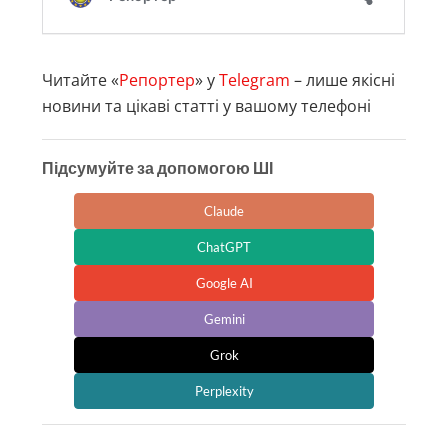
Читайте «
Репортер
» у
Telegram
– лише якісні
новини та цікаві статті у вашому телефоні
Підсумуйте за допомогою ШІ
Claude
ChatGPT
Google AI
Gemini
Grok
Perplexity