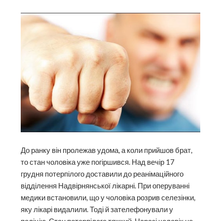
До ранку він пролежав удома, а коли прийшов брат,
то стан чоловіка уже погіршився. Над вечір 17
грудня потерпілого доставили до реанімаційного
відділення Надвірнянської лікарні. При оперуванні
медики встановили, що у чоловіка розрив селезінки,
яку лікарі видалили. Тоді й зателефонували у