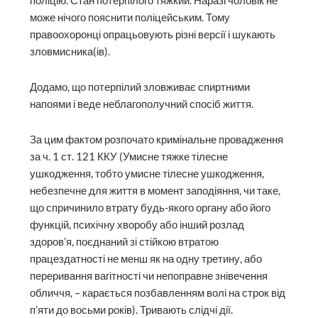
поліцію. Стан потерпілого тяжкий. Наразі чоловік не
може нічого пояснити поліцейським. Тому
правоохоронці опрацьовують різні версії і шукають
зловмисника(ів).
Додамо, що потерпілий зловживає спиртними
напоями і веде неблагополучний спосіб життя.
За цим фактом розпочато кримінальне провадження
за ч. 1 ст. 121 ККУ (Умисне тяжке тілесне
ушкодження, тобто умисне тілесне ушкодження,
небезпечне для життя в момент заподіяння, чи таке,
що спричинило втрату будь-якого органу або його
функцій, психічну хворобу або інший розлад
здоров’я, поєднаний зі стійкою втратою
працездатності не менш як на одну третину, або
переривання вагітності чи непоправне знівечення
обличчя, – карається позбавленням волі на строк від
п’яти до восьми років). Тривають слідчі дії.