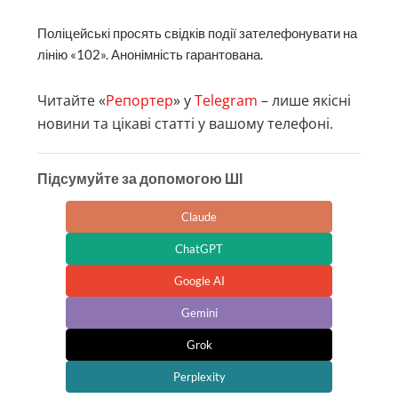
Поліцейські просять свідків події зателефонувати на
лінію «102». Анонімність гарантована.
Читайте «
Репортер
» у
Telegram
– лише якісні
новини та цікаві статті у вашому телефоні.
Підсумуйте за допомогою ШІ
Claude
ChatGPT
Google AI
Gemini
Grok
Perplexity