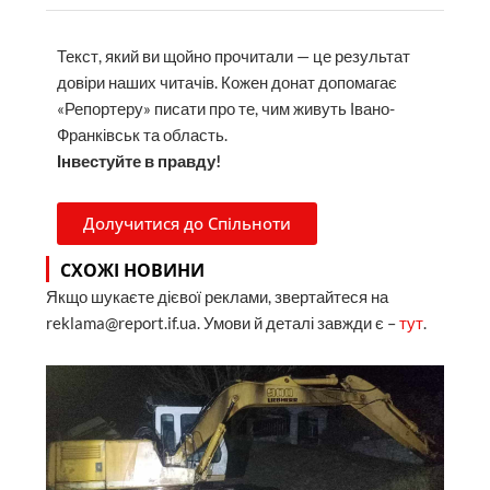
Текст, який ви щойно прочитали — це результат
довіри наших читачів. Кожен донат допомагає
«Репортеру» писати про те, чим живуть Івано-
Франківськ та область.
Інвестуйте в правду!
Долучитися до Спільноти
СХОЖІ НОВИНИ
Якщо шукаєте дієвої реклами, звертайтеся на
reklama@report.if.ua. Умови й деталі завжди є –
тут
.