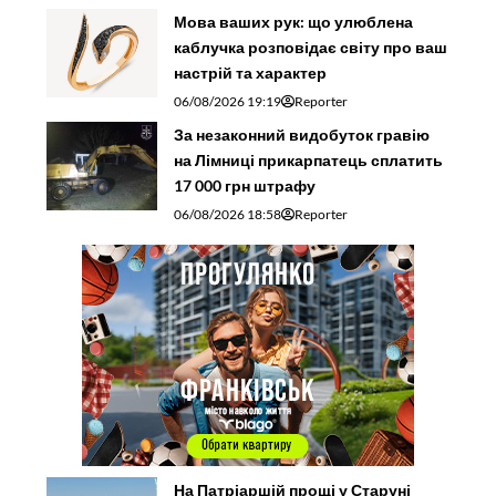
Мова ваших рук: що улюблена
каблучка розповідає світу про ваш
настрій та характер
06/08/2026 19:19
Reporter
За незаконний видобуток гравію
на Лімниці прикарпатець сплатить
17 000 грн штрафу
06/08/2026 18:58
Reporter
На Патріаршій прощі у Старуні