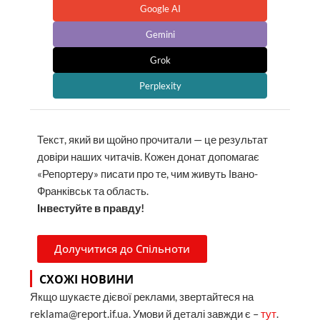
Google AI
Gemini
Grok
Perplexity
Текст, який ви щойно прочитали — це результат
довіри наших читачів. Кожен донат допомагає
«Репортеру» писати про те, чим живуть Івано-
Франківськ та область.
Інвестуйте в правду!
Долучитися до Спільноти
СХОЖІ НОВИНИ
Якщо шукаєте дієвої реклами, звертайтеся на
reklama@report.if.ua. Умови й деталі завжди є –
тут
.