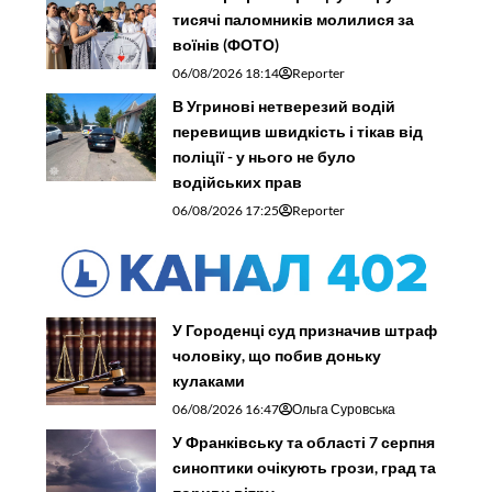
тисячі паломників молилися за
воїнів (ФОТО)
06/08/2026 18:14
Reporter
В Угринові нетверезий водій
перевищив швидкість і тікав від
поліції - у нього не було
водійських прав
06/08/2026 17:25
Reporter
У Городенці суд призначив штраф
чоловіку, що побив доньку
кулаками
06/08/2026 16:47
Ольга Суровська
У Франківську та області 7 серпня
синоптики очікують грози, град та