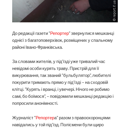
До редакції газети “
Репортер
” звернулися мешканці
однієї з багатоповерхівок, розміщених у спальному
районі Івано-Франківська.
За словами жителів, у під’їзді уже тривалий час
невідомі особи курять траву. Пристрій для її
викурювання, так званий “бульбулятор”, любителі
покурити тримають прямо у під’їзді – на сходовій
клітці. “Курять і вранці, і увечері. Нічого не робимо
самі, бо боїмося”, – повідомили мешканці редакцію і
попросили анонімності.
Журналіст “
Репортер
а” разом з правоохоронцями
навідались у той під’їзд. Полісмени були щиро