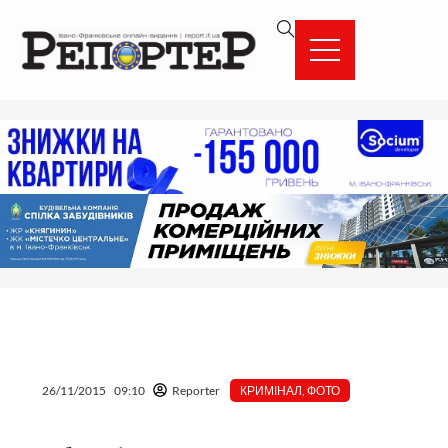
Перейти
вмісту
до
вмісту
26/11/2015
09:10
Reporter
КРИМІНАЛ
,
ФОТО