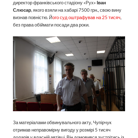
директор франківського стадіону «Рух»
Іван
Слюсар
, якого взяли на хабарі 7500 грн., свою вину
визнав повністю. Й
ого суд оштрафував на 25 тисяч
,
без права обіймати посади два роки.
За матеріалами обвинувального акту, Чупірчук
отримав неправомірну вигоду у розмірі 5 тисяч
доларів у власній автівці. Він домовився зустрітись із