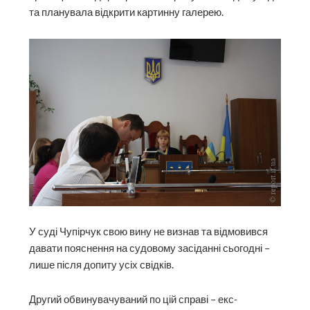
та планувала відкрити картинну галерею.
У суді Чупірчук свою вину не визнав та відмовився
давати пояснення на судовому засіданні сьогодні –
лише після допиту усіх свідків.
Другий обвинувачуваний по цій справі – екс-