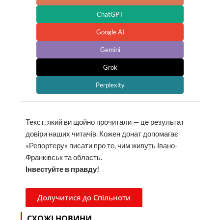
ChatGPT
Google AI
Gemini
Grok
Perplexity
Текст, який ви щойно прочитали — це результат
довіри наших читачів. Кожен донат допомагає
«Репортеру» писати про те, чим живуть Івано-
Франківськ та область.
Інвестуйте в правду!
Долучитися до Спільноти
СХОЖІ НОВИНИ