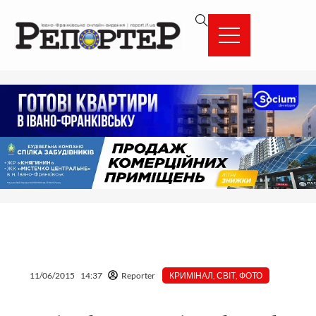
Перейти
вмісту
до
вмісту
11/06/2015
14:37
Reporter
КРИМІНАЛ
,
СВІТ
,
ФОТО