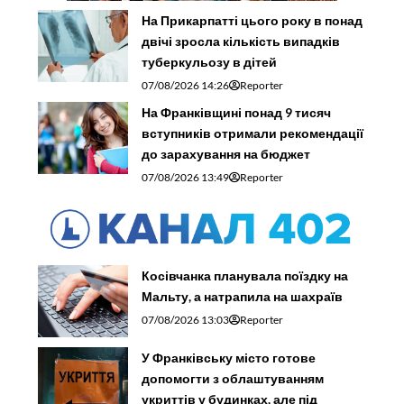
07/08/2026 13:03
Reporter
У Франківську місто готове
допомогти з облаштуванням
укриттів у будинках, але під
відповідальність мешканців
07/08/2026 12:17
Ольга Романська
У Карпатах за добу рятувальники
тричі допомогли туристам, які
травмувалися або заблукали
07/08/2026 11:22
Reporter
Уночі росія атакувала Україну 147
дронами, є влучання на 15 локаціях