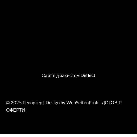
o
t
r
e
k
e
a
r
m
Сайт під захистом
Deflect
© 2025 Репортер | Design by WebSeitenProfi |
ДОГОВІР
ОФЕРТИ