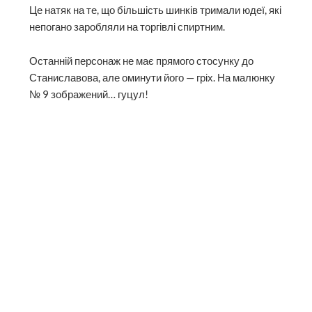
Це натяк на те, що більшість шинків тримали юдеї, які
непогано заробляли на торгівлі спиртним.
Останній персонаж не має прямого стосунку до
Станиславова, але оминути його — гріх. На малюнку
№ 9 зображений… гуцул!
Бачимо традиційні постоли, гачі (штани), лейбик
(прообраз кептаря) і навіть бартку (топірець). Але на
голові у чоловіка якесь молдаванське
непорозуміння. Між тим подібну конусоподібну
шапку в наших горців зафіксував ще мандрівник
Бальтазар Гакет у XVIII столітті. Саме її описав Іван
Вагилевич у 1840‑х роках. І схоже, канонічний образ
Олекси Довбуша можна переглянути.
Автор:
Іван Бондарев