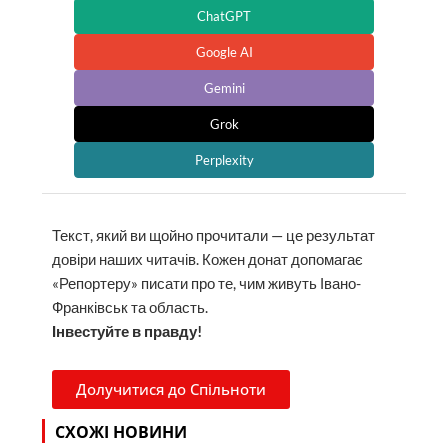
Долучитися до Спільноти
СХОЖІ НОВИНИ
Якщо шукаєте дієвої реклами, звертайтеся на
reklama@report.if.ua. Умови й деталі завжди є –
тут
.
Франківців запрошують на дві безкоштовні
екскурсії про історію міста