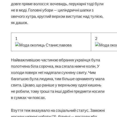
довге пряме волосся: вочевидь, перукарні тоді були
не в моді. Головні убори — циліндричні шапки з
овечого хутра, круглий верхом виступає над тулією,
як дашок.
1
2
Найважливішою частиною вбрання українця була
полотняна біла сорочка, яка сягала нижче колін. У
холоди поверх неї надягали сукняну свиту. Чим
багатшою була людина, тим більше орнаменту мала
свита. Цікаво, що раніше у верхньому одязі кишень
не робили, тому гроші та інші дрібні предмети носили
в сумках чи поясах.
Взуття теж вказувало на соціальний статус. Заможні
носили шкіряні чоботи (3), бідніші — постоли або