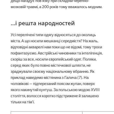
дещо нагадує пов’язку при складній черепно-
мозковій травмі, а 200 років тому вважалось модним.
…і решта народностей
Усі перелічені типи одягу відносяться до околиць
міста. А що носили мешканці середмістя? На жаль,
відповідні акварелі нам поки що не відомі, тому трохи
пофантазуємо. Австрійські чиновники та інтелігенція,
скоріш за все, носили європейський одяг. Поляки,
серед яких було повно містечкової шляхти, не
зраджували своєму національному вбранню. Як
приклад наведемо містянина з Галича (7). На
чоловікові — підперезаний поясом жупан, поверх
якого накинутий кунтуш. За польською модою ХVIII
століття, волосся коротко підстрижене й залишено
тільки на тім’ї.