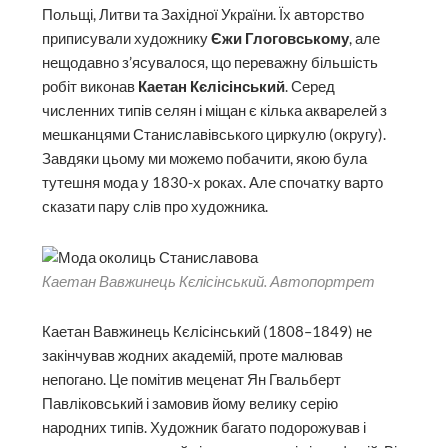
Польщі, Литви та Західної України. Їх авторство
приписували художнику
Єжи Глоговському
, але
нещодавно з’ясувалося, що переважну більшість
робіт виконав
Каетан Кєлісінський
. Серед
численних типів селян і міщан є кілька акварелей з
мешканцями Станиславівського циркулю (округу).
Завдяки цьому ми можемо побачити, якою була
тутешня мода у 1830-х роках. Але спочатку варто
сказати пару слів про художника.
Каетан Вавжинець Кєлісінський. Автопортрет
Каетан Вавжинець Кєлісінський (1808–1849) не
закінчував жодних академій, проте малював
непогано. Це помітив меценат Ян Гвальберт
Павліковський і замовив йому велику серію
народних типів. Художник багато подорожував і