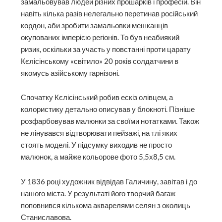
замальовував людей різних прошарків і професій. Він
навіть кілька разів нелегально перетинав російський
кордон, аби зробити замальовки мешканців
окупованих імперією регіонів. То був неабиякий
ризик, оскільки за участь у повстанні проти царату
Кєлісінському «світило» 20 років солдатчини в
якомусь азійському гарнізоні.
Спочатку Кєлісінський робив ескіз олівцем, а
колористику детально описував у блокноті. Пізніше
розфарбовував малюнки за своїми нотатками. Також
не лінувався відтворювати пейзажі, на тлі яких
стоять моделі. У підсумку виходив не просто
малюнок, а майже кольорове фото 5,5х8,5 см.
У 1836 році художник відвідав Галичину, завітав і до
нашого міста. У результаті його творчий багаж
поповнився кількома акварелями селян з околиць
Станиславова.