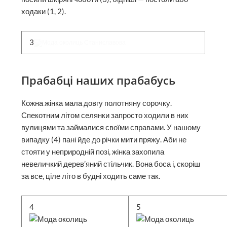
ходаки (1, 2).
3
Прабабці наших прабабусь
Кожна жінка мала довгу полотняну сорочку.
Спекотним літом селянки запросто ходили в них
вулицями та займалися своїми справами. У нашому
випадку (4) пані йде до річки мити пряжу. Аби не
стояти у неприродній позі, жінка захопила
невеличкий дерев’яний стільчик. Вона боса і, скоріш
за все, ціле літо в будні ходить саме так.
4
5