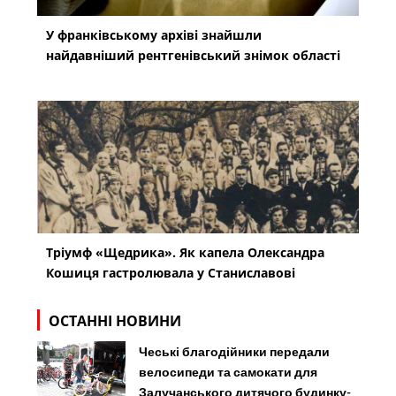
ОСТАННІ НОВИНИ
Чеські благодійники передали
велосипеди та самокати для
Залучанського дитячого будинку-
інтернату
07/08/2026 17:52
Reporter
«Нова пошта» звільнила
працівників, які виштовхали
собаку на вулицю у спеку
07/08/2026 16:54
Reporter