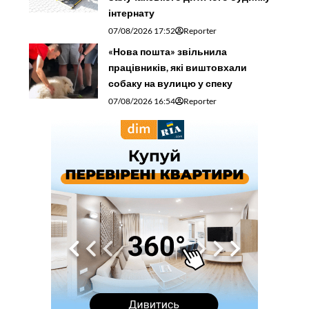
На Прикарпаття евакуювали 9
жителів Донецької та
Дніпропетровської областей
07/08/2026 16:01
Reporter
Рятувальники з Прикарпаття у
складі зведеного загону гасять
пожежі у Франції
07/08/2026 15:16
Reporter