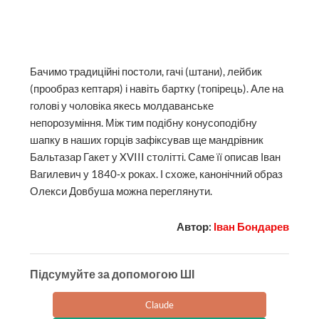
Підсумуйте за допомогою ШІ
Claude
ChatGPT
Google AI
Gemini
Grok
Perplexity
Текст, який ви щойно прочитали — це результат
довіри наших читачів. Кожен донат допомагає
«Репортеру» писати про те, чим живуть Івано-
Франківськ та область.
Інвестуйте в правду!