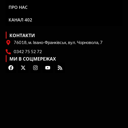
МЕНЮ
СТАТТІ
НОВИНИ
ПРО НАС
КАНАЛ 402
КОНТАКТИ
76018, м. Івано-Франківськ, вул. Чорновола, 7
0342 75 52 72
МИ В СОЦМЕРЕЖАХ
F
X
I
Y
R
a
-
n
o
s
c
t
s
u
s
e
w
t
t
b
i
a
u
o
t
g
b