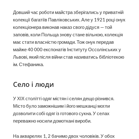
Довший час роботи майстра зберігались у приватній
колекції багатіїв Павліковських. Але у 1921 році онук
колекціонера виконав наказ свого дідуся — той
заповів, коли Польща знову стане вільною, колекція
має стати власністю громади. Тож онук передав
майже 40 000 експонатів Інституту Оссолінських у
Львові, який після війни став називатись бібліо­текою
ім. Стефаника.
Село і люди
У ХІХ столітті одяг містян і селян дещо різнився.
Місто було заможнішим і його мешканці могли
дозволити собі одяг із готового сукна. У селах
переважно носили домо­ткані вироби.
На акварелях 1, 2 бачимо двох чоловіків. У обох