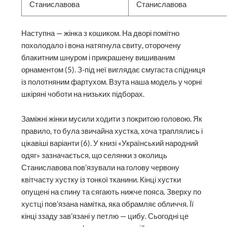
Наступна — жінка з кошиком. На дворі помітно
похолодало і вона натягнула свиту, оторочену
блакитним шнуром і прикрашену вишиваним
орнаментом (5). З-під неї виглядає смугаста спідниця
із полотняним фартухом. Взута наша модель у чорні
шкіряні чоботи на низьких підборах.
Заміжні жінки мусили ходити з покритою головою. Як
правило, то була звичайна хустка, хоча траплялись і
цікавіші варіанти (6). У книзі «Український народний
одяг» зазначається, що селянки з околиць
Станиславова пов’язували на голову червону
квітчасту хустку із тонкої тканини. Кінці хустки
опущені на спину та сягають нижче пояса. Зверху по
хустці пов’язана намітка, яка обрамляє обличчя. Її
кінці ззаду зав’язані у петлю — цибу. Сьогодні це