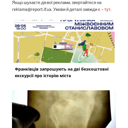
У франківському архіві знайшли
найдавніший рентгенівський знімок області
Тріумф «Щедрика». Як капела Олександра
Кошиця гастролювала у Станиславові