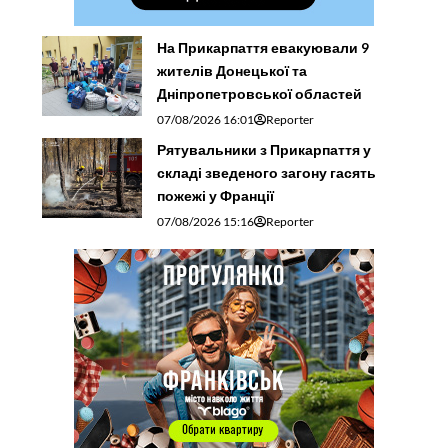
На Прикарпатті цього року в понад
двічі зросла кількість випадків
туберкульозу в дітей
07/08/2026 14:26
Reporter
На Франківщині понад 9 тисяч
вступників отримали рекомендації
до зарахування на бюджет
07/08/2026 13:49
Reporter
Косівчанка планувала поїздку на
Мальту, а натрапила на шахраїв