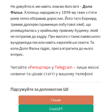
Не дивуйтеся, ми навіть знаємо його ім’я –
Доло
Фальк
. Хлопець народився у 1898-му і вже з п’яти
років легко обігравав дорослих. Його тато Бернард
тримав дрогерію (крамницю побутової хімії), що
розміщувалась у крайньому правому будинку, який
не потрапив до кадру. Про малого станиславівського
вундеркінда писали навіть європейські газети. Та
коли Доло Фальк підріс, преса втратила до нього
інтерес.
Читайте «
Репортер
» у
Telegram
– лише якісні
новини та цікаві статті у вашому телефоні
Підсумуйте за допомогою ШІ
Claude
ChatGPT