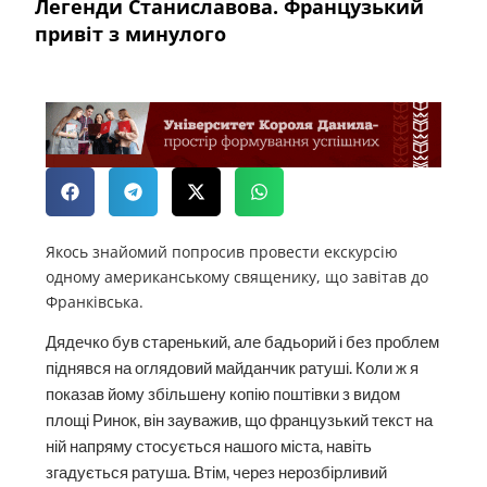
Легенди Станиславова. Французький
привіт з минулого
Якось знайомий попросив провести екскурсію
одному американському священику, що завітав до
Франківська.
Дядечко був старенький, але бадьорий і без проблем
піднявся на оглядовий майданчик ратуші. Коли ж я
показав йому збільшену копію поштівки з видом
площі Ринок, він зауважив, що французький текст на
ній напряму стосується нашого міста, навіть
згадується ратуша. Втім, через нерозбірливий