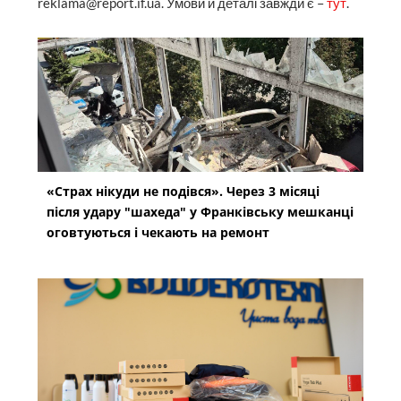
reklama@report.if.ua. Умови й деталі завжди є –
тут
.
«Страх нікуди не подівся». Через 3 місяці
після удару "шахеда" у Франківську мешканці
оговтуються і чекають на ремонт