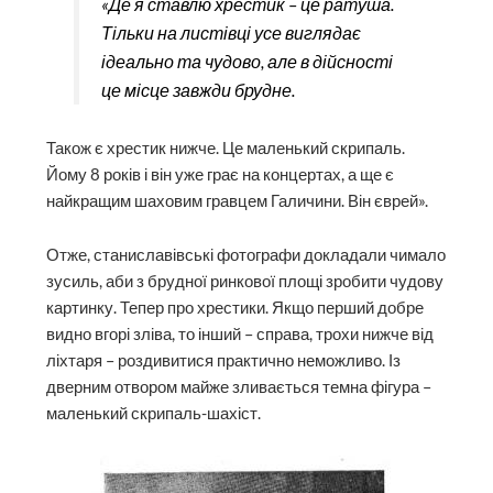
«Де я ставлю хрестик – це ратуша.
Тільки на листівці усе виглядає
ідеально та чудово, але в дійсності
це місце завжди брудне.
Також є хрестик нижче. Це маленький скрипаль.
Йому 8 років і він уже грає на концертах, а ще є
найкращим шаховим гравцем Галичини. Він єврей».
Отже, станиславівські фотографи докладали чимало
зусиль, аби з брудної ринкової площі зробити чудову
картинку. Тепер про хрестики. Якщо перший добре
видно вгорі зліва, то інший – справа, трохи нижче від
ліхтаря – роздивитися практично неможливо. Із
дверним отвором майже зливається темна фігура –
маленький скрипаль-шахіст.