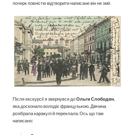
почерк повністю відтворити написане він не зміг.
Після екскурсії я звернувся до
Ольги Слободян
,
яка досконало володіє французькою. Дівчина
розібрала каракулі й переклала. Ось що там
написано: