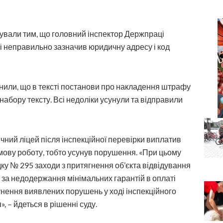
ували тим, що головний інспектор Держпраці
ві неправильно зазначив юридичну адресу і код
или, що в тексті постанови про накладення штрафу
абору тексту. Всі недоліки усунули та відправили
чний ліцей після інспекційної перевірки виплатив
мову роботу, тобто усунув порушення. «При цьому
дку № 295 заходи з притягнення об’єкта відвідування
і за недодержання мінімальних гарантій в оплаті
нення виявлених порушень у ході інспекційного
, – йдеться в рішенні суду.