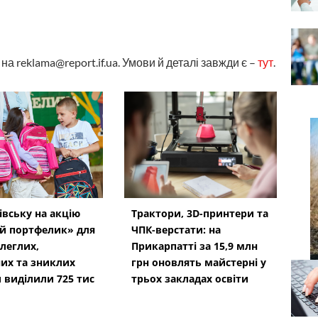
а reklama@report.if.ua. Умови й деталі завжди є –
тут
.
івську на акцію
Трактори, 3D-принтери та
й портфелик» для
ЧПК-верстати: на
олеглих,
Прикарпатті за 15,9 млн
их та зниклих
грн оновлять майстерні у
и виділили 725 тис
трьох закладах освіти