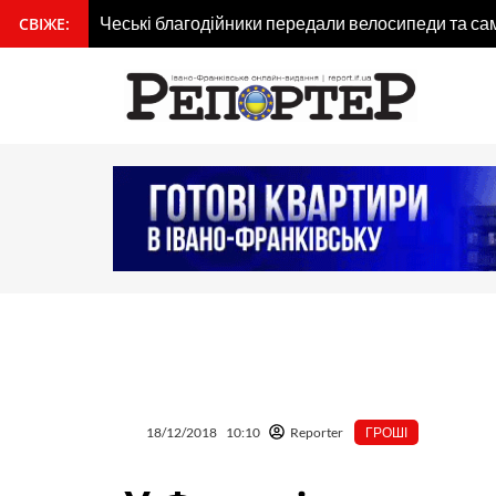
Перейти
Чеські благодійники передали велосипеди та са
СВІЖЕ:
вмісту
до
вмісту
18/12/2018
10:10
Reporter
ГРОШІ