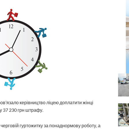
ов’язало керівництво ліцею доплатити жінці
у 37 230 грн штрафу.
черговій гуртожитку за понаднормову роботу, а