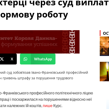
хтерці через суд випла
нормову роботу
ОС
X
WhatsApp
ний суд зобов’язав Івано-Франківський професійний
яч гривень штрафу за порушення трудового
но-Франківського професійного політехнічного ліцею
праці і поскаржилася на порушеннями відносно неї
ати належних їй коштів,
пише
Курс.