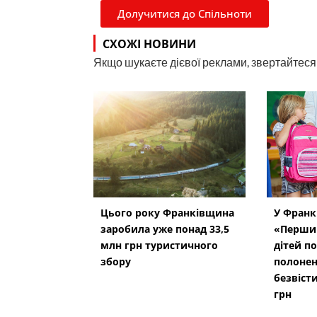
Долучитися до Спільноти
СХОЖІ НОВИНИ
Якщо шукаєте дієвої реклами, звертайтеся н
Цього року Франківщина
У Франк
заробила уже понад 33,5
«Перши
млн грн туристичного
дітей п
збору
полонен
безвіст
грн