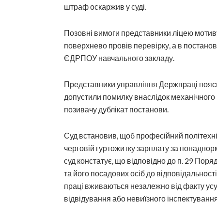
штраф оскаржив у суді.
Позовні вимоги представники ліцею мотив
поверхнево провів перевірку, а в постано
ЄДРПОУ навчального закладу.
Представники управління Держпраці поясн
допустили помилку внаслідок механічного н
позивачу дублікат постанови.
Суд встановив, щоб професійний політехні
черговій гуртожитку зарплату за понаднор
суд констатує, що відповідно до п. 29 Поря
та його посадових осіб до відповідальност
праці вживаються незалежно від факту усу
відвідування або невиїзного інспектування»