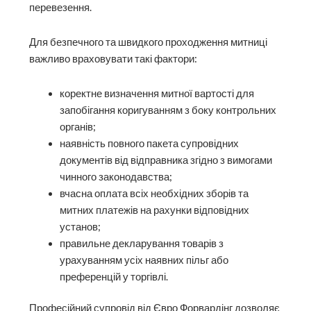
перевезення.
Для безпечного та швидкого проходження митниці
важливо враховувати такі фактори:
коректне визначення митної вартості для
запобігання коригуванням з боку контрольних
органів;
наявність повного пакета супровідних
документів від відправника згідно з вимогами
чинного законодавства;
вчасна оплата всіх необхідних зборів та
митних платежів на рахунки відповідних
установ;
правильне декларування товарів з
урахуванням усіх наявних пільг або
преференцій у торгівлі.
Професійний супровід від Євро Форвардінг дозволяє