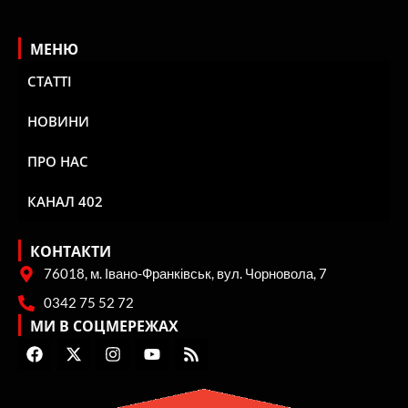
МЕНЮ
СТАТТІ
НОВИНИ
ПРО НАС
КАНАЛ 402
КОНТАКТИ
76018, м. Івано-Франківськ, вул. Чорновола, 7
0342 75 52 72
МИ В СОЦМЕРЕЖАХ
F
X
I
Y
R
a
-
n
o
s
c
t
s
u
s
e
w
t
t