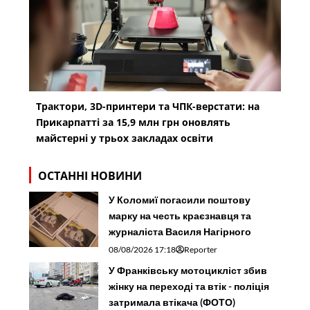
Трактори, 3D-принтери та ЧПК-верстати: на
Прикарпатті за 15,9 млн грн оновлять
майстерні у трьох закладах освіти
ОСТАННІ НОВИНИ
У Коломиї погасили поштову
марку на честь краєзнавця та
журналіста Василя Нагірного
08/08/2026 17:18
Reporter
У Франківську мотоцикліст збив
жінку на переході та втік - поліція
затримала втікача (ФОТО)