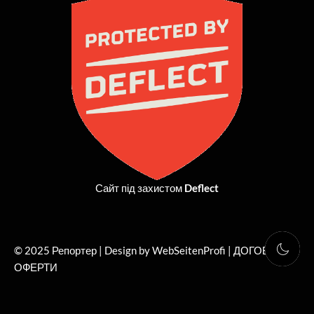
b
i
a
u
o
t
g
b
o
t
r
e
k
e
a
r
m
Сайт під захистом
Deflect
© 2025 Репортер | Design by WebSeitenProfi |
ДОГОВІР
ОФЕРТИ