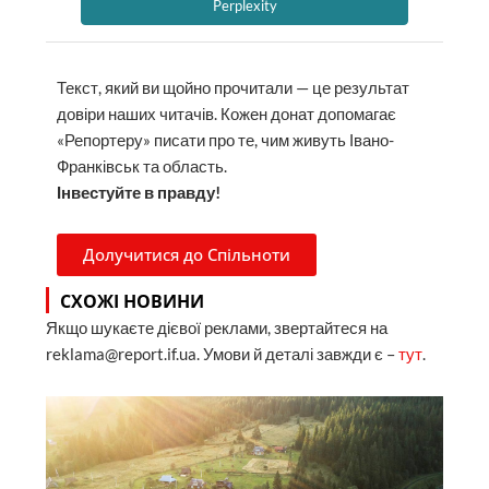
Perplexity
Текст, який ви щойно прочитали — це результат
довіри наших читачів. Кожен донат допомагає
«Репортеру» писати про те, чим живуть Івано-
Франківськ та область.
Інвестуйте в правду!
Долучитися до Спільноти
СХОЖІ НОВИНИ
Якщо шукаєте дієвої реклами, звертайтеся на
reklama@report.if.ua. Умови й деталі завжди є –
тут
.