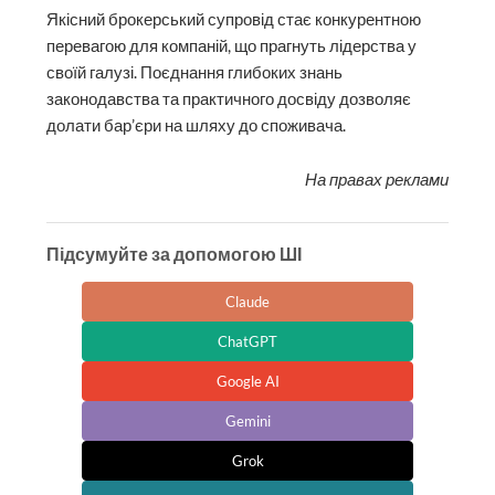
Якісний брокерський супровід стає конкурентною
перевагою для компаній, що прагнуть лідерства у
своїй галузі. Поєднання глибоких знань
законодавства та практичного досвіду дозволяє
долати бар’єри на шляху до споживача.
На правах реклами
Підсумуйте за допомогою ШІ
Claude
ChatGPT
Google AI
Gemini
Grok