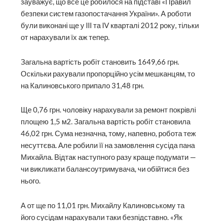
зауважує, що все це робилося на підставі «Правил
безпеки систем газопостачання України». А роботи
були виконані ще у ІІІ та ІV кварталі 2012 року, тільки
от нарахували їх аж тепер.
Загальна вартість робіт становить 1649,66 грн.
Оскільки рахували пропор­ційно усім мешканцям, то
на Калиновського припало 31,48 грн.
Ще 0,76 грн. чоловіку нарахували за ремонт покрівлі
площею 1,5 м2. Загальна вартість робіт становила
46,02 грн. Сума незначна, тому, напевно, робота теж
несуттєва. Але робили її на замовлення сусіда пана
Михайла. Відтак наступного разу краще подумати —
чи викликати балансоутримувача, чи обій­тися без
нього.
А от ще по 11,01 грн. Михайлу Калиновському та
його сусідам нарахували таки безпідставно. «Як