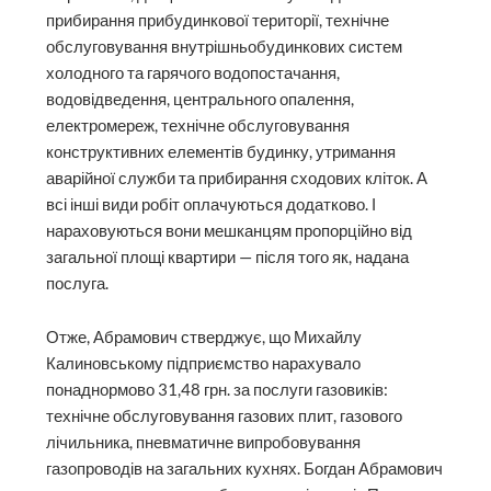
прибирання прибудинкової території, технічне
обслуговування внутрішньобудинкових систем
холодного та гарячого водопостачання,
водовідведення, центрального опалення,
електромереж, технічне обслуговування
конструктивних елементів будинку, утримання
аварійної служби та прибирання сходових кліток. А
всі інші види робіт оплачуються додатково. І
нараховуються вони мешканцям пропорційно від
загальної площі квартири — після того як, надана
послуга.
Отже, Абрамович стверджує, що Михайлу
Калиновському підприємство нарахувало
понаднормово 31,48 грн. за послуги газовиків:
технічне обслуговування газових плит, газового
лічильника, пневматичне випробовування
газопроводів на загальних кухнях. Богдан Абрамович