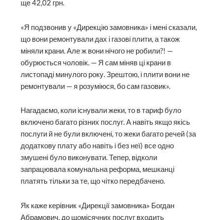
ще 42,02 грн.
«Я подзвонив у «Дирекцію замовника» і мені сказали,
що вони ремонтували дах і газові плити, а також
міняли крани. Але ж вони нічого не робили?! —
обурюється чоловік. — Я сам міняв ці крани в
листопаді минулого року. Зреш­тою, і плити вони не
ремонтували — я розуміюся, бо сам газовик».
Нагадаємо, коли існували жеки, то в тариф було
включено багато різних послуг. А навіть якщо якісь
послуги й не були включені, то жеки багато речей (за
додаткову плату або навіть і без неї) все одно
змушені було виконувати. Тепер, відколи
запрацювала комунальна реформа, мешканці
платять тільки за те, що чітко передбачено.
Як каже керівник «Дирекції замовника» Богдан
Абрамович, до щомісячних послуг входить