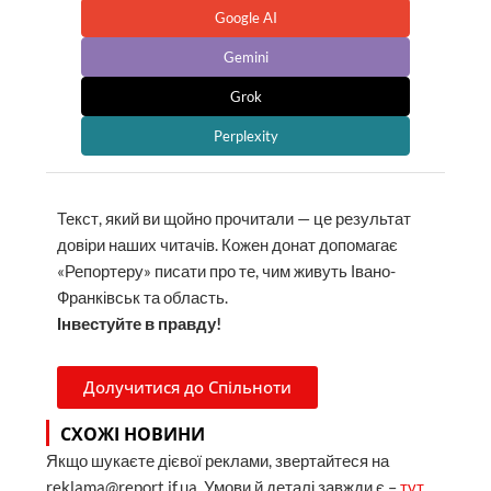
Google AI
Gemini
Grok
Perplexity
Текст, який ви щойно прочитали — це результат
довіри наших читачів. Кожен донат допомагає
«Репортеру» писати про те, чим живуть Івано-
Франківськ та область.
Інвестуйте в правду!
Долучитися до Спільноти
СХОЖІ НОВИНИ
Якщо шукаєте дієвої реклами, звертайтеся на
reklama@report.if.ua. Умови й деталі завжди є –
тут
.