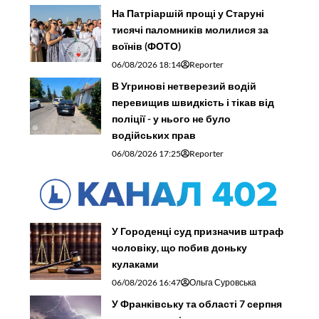
На Патріаршій прощі у Старуні
тисячі паломників молилися за
воїнів (ФОТО)
06/08/2026 18:14
Reporter
В Угринові нетверезий водій
перевищив швидкість і тікав від
поліції - у нього не було
водійських прав
06/08/2026 17:25
Reporter
У Городенці суд призначив штраф
чоловіку, що побив доньку
кулаками
06/08/2026 16:47
Ольга Суровська
У Франківську та області 7 серпня