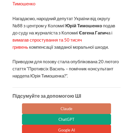
Тимошенко
Нагадаємо, народний депутат України від округу
№88 з центром у Коломиї
Юрій Тимошенко
подав
до суду на журналіста з Коломиї
Євгена Гапич
а і
вимагав спростування та 50 тисяч
гривень
компенсації завданої моральної шкоди.
Приводом для позову стала опублікована 20 лютого
стаття “Противсіх Василь – помічник-консультант
нардепа Юрія Тимошенка?”.
Підсумуйте за допомогою ШІ
Claude
ChatGPT
Google AI