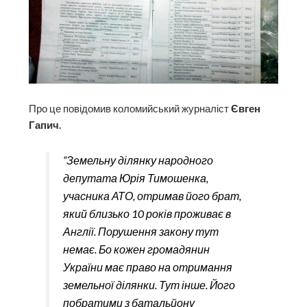
Про це повідомив коломийський журналіст
Євген
Гапич.
“Земельну ділянку народного
депутата Юрія Тимошенка,
учасника АТО, отримав його брат,
який близько 10 років проживає в
Англії. Порушення закону тут
немає. Бо кожен громадянин
України має право на отримання
земельної ділянки. Тут інше. Його
побратими з батальйону