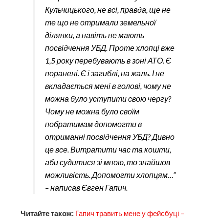
Кульчицького, не всі, правда, ще не
те що не отримали земельної
ділянки, а навіть не мають
посвідчення УБД. Проте хлопці вже
1,5 року перебувають в зоні АТО. Є
поранені. Є і загиблі, на жаль. І не
вкладається мені в голові, чому не
можна було уступити свою чергу?
Чому не можна було своїм
побратимам допомогти в
отриманні посвідчення УБД? Дивно
це все. Витратити час та кошти,
аби судитися зі мною, то знайшов
можливість. Допомогти хлопцям…”
– написав Євген Гапич.
Читайте також:
Гапич травить мене у фейсбуці –