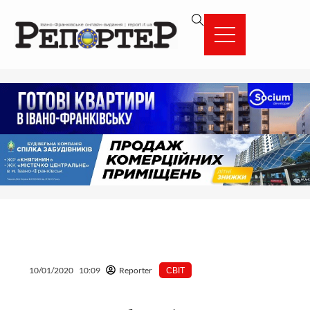
Перейти
вмісту
до
вмісту
10/01/2020
10:09
Reporter
СВІТ