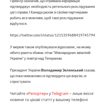
Прем’єр зазначив, що отримана інформація
підтверджує необхідність ретельного розслідування
цієї справи. І Канада разом зі своїми партнерами
робить все можливе, щоб таке розслідування
відбулося.
https://twitter.com/i/status/1215359688419745794
У мережі також опублікували відеозапис, на якому
нібито ракета збиває літак “Міжнародних авіаліній
України” у повітрі над Тегераном.
Президент України
Володимир Зеленський
сказав,
що поки неможливо ні підтвердити цю версію, ні
спростувати.
Читайте «
Репортер
» у
Telegram
– лише якісні
новини та цікаві статті у вашому телефоні