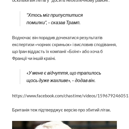
оскільки він летів у “досить небезпечному районі”.
“Хтось міг припуститися
помилки”, – сказав Трамп.
Водночас він порадив дочекатися результатів
експертизи «чорних скриньок» і висловив сподівання,
що Іран віддасть їх компанії «Боїнг» або хоча б
Франції чи іншій країні.
«У мене є відчуття, що трапилось
щось дуже жахливе», – додав він.
https://www.facebook.com/chastime/videos/15967924605
Британія теж підтверджує версію про збитий літак.