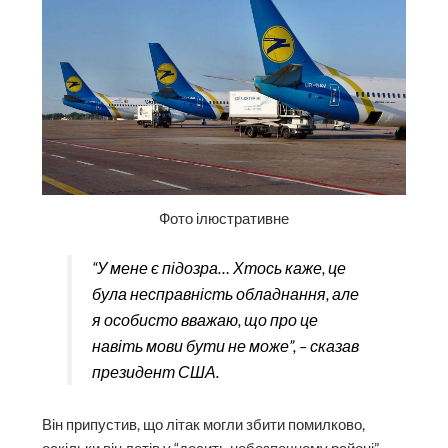
Фото ілюстративне
“У мене є підозра… Хтось каже, це
була несправність обладнання, але
я особисто вважаю, що про це
навіть мови бути не може”, – сказав
президент США.
Він припустив, що літак могли збити помилково,