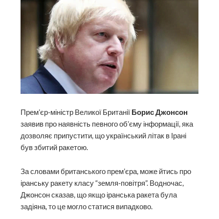
Прем’єр-міністр Великої Британії
Борис Джонсон
заявив про наявність певного об’єму інформації, яка
дозволяє припустити, що український літак в Ірані
був збитий ракетою.
За словами британського прем’єра, може йтись про
іранську ракету класу “земля-повітря”. Водночас,
Джонсон сказав, що якщо іранська ракета була
задіяна, то це могло статися випадково.