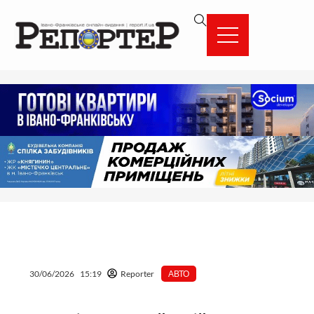
Перейти
вмісту
до
вмісту
30/06/2026
15:19
Reporter
АВТО