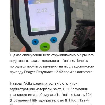
Під час спілкування інспектори виявили у 52-річного
водія явні ознаки алкогольного сп’яніння. Чоловік
погодився пройти освідування на місці за допомогою
приладу Drager. Результат – 2.42 проміле алкоголю.
На водія Volkswagen патрульні склали три
адміністративні матеріали: за ст. 130 (Керування
транспортним засобом у стані спʼяніння ), за ст. 124
(Порушення ПДР, що призвело до ДТП), ст. 122-4