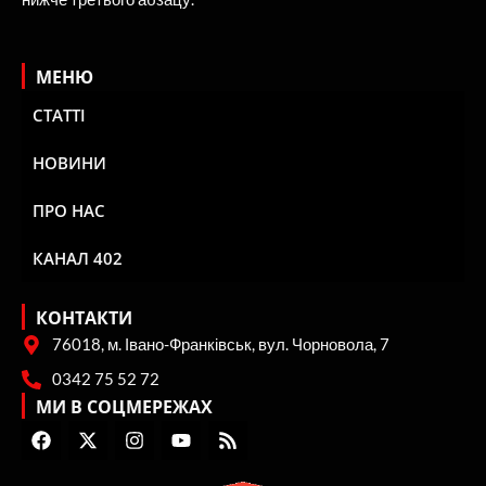
МЕНЮ
СТАТТІ
НОВИНИ
ПРО НАС
КАНАЛ 402
КОНТАКТИ
76018, м. Івано-Франківськ, вул. Чорновола, 7
0342 75 52 72
МИ В СОЦМЕРЕЖАХ
F
X
I
Y
R
a
-
n
o
s
c
t
s
u
s