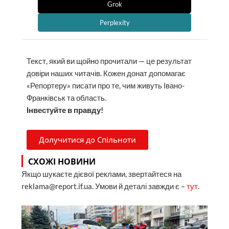
Grok
Perplexity
Текст, який ви щойно прочитали — це результат
довіри наших читачів. Кожен донат допомагає
«Репортеру» писати про те, чим живуть Івано-
Франківськ та область.
Інвестуйте в правду!
Долучитися до Спільноти
СХОЖІ НОВИНИ
Якщо шукаєте дієвої реклами, звертайтеся на
reklama@report.if.ua. Умови й деталі завжди є –
тут
.