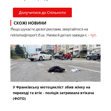
Долучитися до Спільноти
СХОЖІ НОВИНИ
Якщо шукаєте дієвої реклами, звертайтеся на
reklama@report.if.ua. Умови й деталі завжди є –
тут
.
У Франківську мотоцикліст збив жінку на
переході та втік - поліція затримала втікача
(ФОТО)