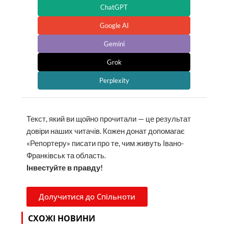
ChatGPT
Google AI
Gemini
Grok
Perplexity
Текст, який ви щойно прочитали — це результат
довіри наших читачів. Кожен донат допомагає
«Репортеру» писати про те, чим живуть Івано-
Франківськ та область.
Інвестуйте в правду!
Долучитися до Спільноти
СХОЖІ НОВИНИ