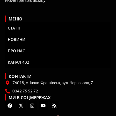
нижче третього абзацу.
МЕНЮ
СТАТТІ
НОВИНИ
ПРО НАС
КАНАЛ 402
КОНТАКТИ
76018, м. Івано-Франківськ, вул. Чорновола, 7
0342 75 52 72
МИ В СОЦМЕРЕЖАХ
F
X
I
Y
R
a
-
n
o
s
c
t
s
u
s