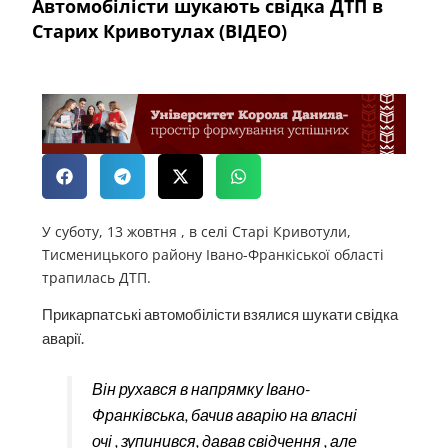
Автомобілісти шукають свідка ДТП в
Старих Кривотулах (ВІДЕО)
У суботу, 13 жовтня , в селі Старі Кривотули,
Тисменицького району Івано-Франкіської області
трапилась ДТП.
Прикарпатські автомобілісти взялися шукати свідка
аварії.
Він рухався в напрямку Івано-
Франківська, бачив аварію на власні
очі , зупинився, давав свідчення , але