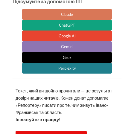
Підсумуйте за допомогою ШІ
Claude
ChatGPT
Google AI
Gemini
Grok
Perplexity
Текст, який ви щойно прочитали — це результат
довіри наших читачів. Кожен донат допомагає
«Репортеру» писати про те, чим живуть Івано-
Франківськ та область.
Інвестуйте в правду!