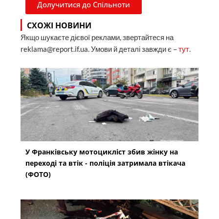
Долучитися до Спільноти
СХОЖІ НОВИНИ
Якщо шукаєте дієвої реклами, звертайтеся на
reklama@report.if.ua. Умови й деталі завжди є –
тут
.
У Франківську мотоцикліст збив жінку на
переході та втік - поліція затримала втікача
(ФОТО)