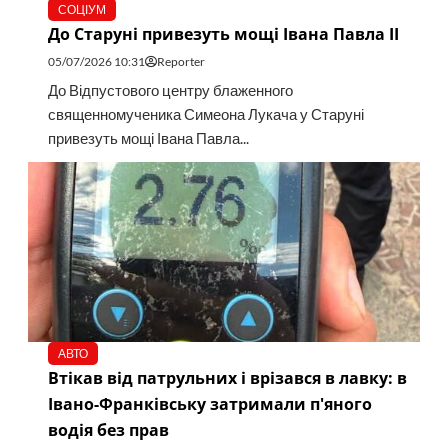
СОЦІУМ
До Старуні привезуть мощі Івана Павла ІІ
05/07/2026 10:31
Reporter
До Відпустового центру блаженного
священномученика Симеона Лукача у Старуні
привезуть мощі Івана Павла...
АВТО
Втікав від патрульних і врізався в лавку: в
Івано-Франківську затримали п'яного
водія без прав