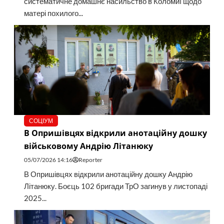
систематичне домашнє насильство в Коломиї щодо
матері похилого...
СОЦІУМ
В Опришівцях відкрили анотаційну дошку
військовому Андрію Літанюку
05/07/2026 14:16
Reporter
В Опришівцях відкрили анотаційну дошку Андрію
Літанюку. Боєць 102 бригади ТрО загинув у листопаді
2025...