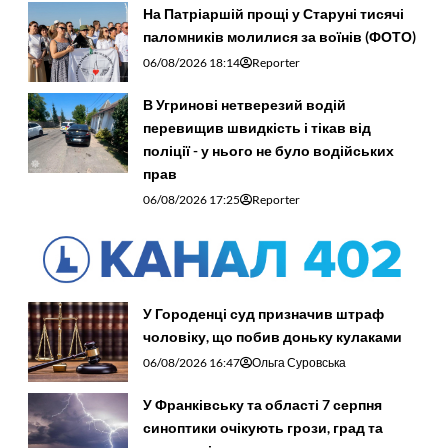
На Патріаршій прощі у Старуні тисячі
паломників молилися за воїнів (ФОТО)
06/08/2026 18:14
Reporter
В Угринові нетверезий водій
перевищив швидкість і тікав від
поліції - у нього не було водійських
прав
06/08/2026 17:25
Reporter
У Городенці суд призначив штраф
чоловіку, що побив доньку кулаками
06/08/2026 16:47
Ольга Суровська
У Франківську та області 7 серпня
синоптики очікують грози, град та