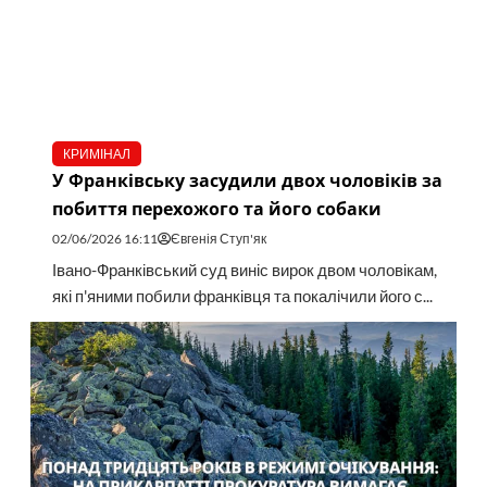
КРИМІНАЛ
У Франківську засудили двох чоловіків за
побиття перехожого та його собаки
02/06/2026 16:11
Євгенія Ступ'як
Івано-Франківський суд виніс вирок двом чоловікам,
які п'яними побили франківця та покалічили його с...