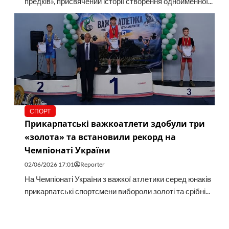
предків», присвячений історії створення однойменної...
СПОРТ
Прикарпатські важкоатлети здобули три
«золота» та встановили рекорд на
Чемпіонаті України
02/06/2026 17:01
Reporter
На Чемпіонаті України з важкої атлетики серед юнаків
прикарпатські спортсмени вибороли золоті та срібні...