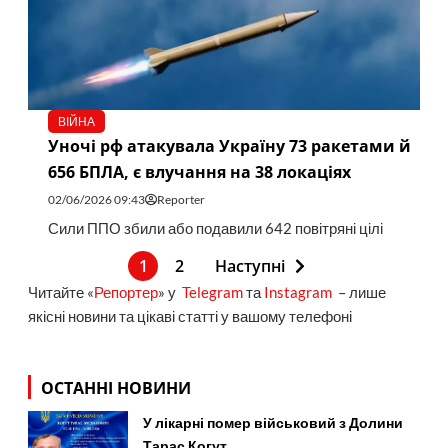
ВІЙНА
Уночі рф атакувала Україну 73 ракетами й
656 БПЛА, є влучання на 38 локаціях
02/06/2026 09:43
Reporter
Сили ППО збили або подавили 642 повітряні цілі
1
2
Наступні
Читайте «
Репортер
» у
Telegram
та
Instagram
– лише
якісні новини та цікаві статті у вашому телефоні
ОСТАННІ НОВИНИ
У лікарні помер військовий з Долини
Тарас Когут