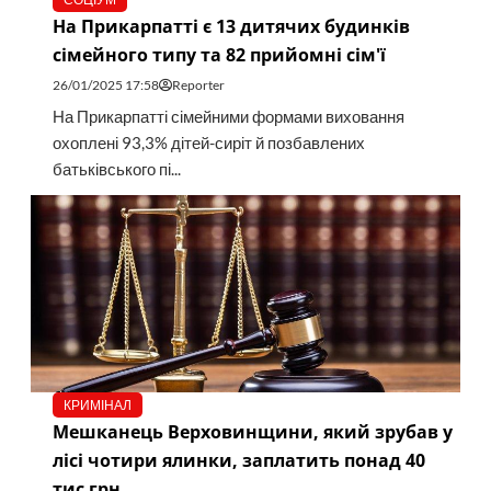
На Прикарпатті є 13 дитячих будинків
сімейного типу та 82 прийомні сім'ї
26/01/2025 17:58
Reporter
На Прикарпатті сімейними формами виховання
охоплені 93,3% дітей-сиріт й позбавлених
батьківського пі...
КРИМІНАЛ
Мешканець Верховинщини, який зрубав у
лісі чотири ялинки, заплатить понад 40
тис грн