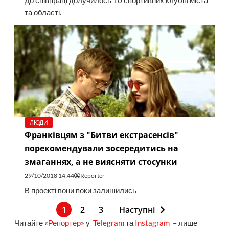
До співпраці долучилось 10 спортивних клубів міста
та області.
ЛЮДИ
Франківцям з "Битви екстрасенсів"
порекомендували зосередитись на
змаганнях, а не виясняти стосунки
29/10/2018 14:44
Reporter
В проекті вони поки залишились
1
2
3
Наступні
Читайте «
Репортер
» у
Telegram
та
Instagram
– лише