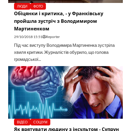
ЛЮДИ
ФОТО
Обіцянки і критика, - у Франківську
пройшла зустріч з Володимиром
Мартиненком
29/10/2018 15:51
Reporter
Під час виступу Володимира Мартиненка зустріла
хвиля критики. Журналістів обурило, що голова
громадської...
ВІДЕО
СОЦІУМ
Як врятувати людину з інсультом - Супрун