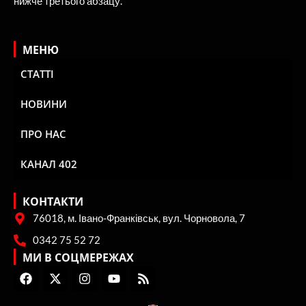
нижче третього абзацу.
МЕНЮ
СТАТТІ
НОВИНИ
ПРО НАС
КАНАЛ 402
КОНТАКТИ
76018, м. Івано-Франківськ, вул. Чорновола, 7
0342 75 52 72
МИ В СОЦМЕРЕЖАХ
F
X
I
Y
R
a
-
n
o
s
c
t
s
u
s