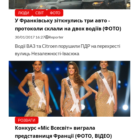
ЛЮДИ
СВІТ
ФОТО
У Франківську зіткнулись три авто -
протоколи склали на двох водіїв (ФОТО)
30/01/2017 16:27
Reporter
Водії ВАЗ та Citroen порушили ПДР на перехресті
вулиць Незалежності-Івасюка
РОЗВАГИ
Конкурс «Міс Всесвіт» виграла
представниця Франції (ФОТО, ВІДЕО)