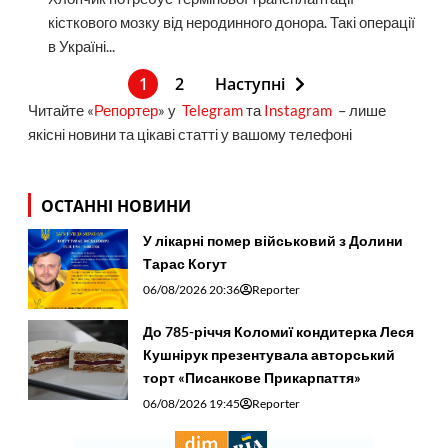
кісткового мозку від неродинного донора. Такі операції
в Україні...
1
2
Наступні
Читайте «
Репортер
» у
Telegram
та
Instagram
– лише
якісні новини та цікаві статті у вашому телефоні
ОСТАННІ НОВИНИ
У лікарні помер військовий з Долини
Тарас Когут
06/08/2026 20:36
Reporter
До 785-річчя Коломиї кондитерка Леся
Кушнірук презентувала авторський
торт «Писанкове Прикарпаття»
06/08/2026 19:45
Reporter