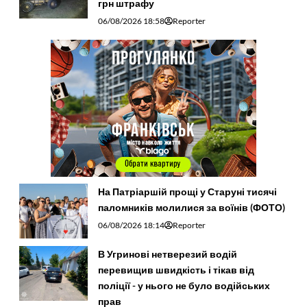
грн штрафу
06/08/2026 18:58
Reporter
На Патріаршій прощі у Старуні тисячі
паломників молилися за воїнів (ФОТО)
06/08/2026 18:14
Reporter
В Угринові нетверезий водій
перевищив швидкість і тікав від
поліції - у нього не було водійських
прав