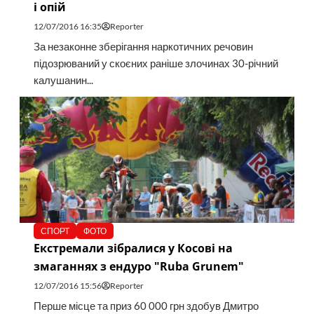
і опій
12/07/2016 16:35
Reporter
За незаконне зберігання наркотичних речовин
підозрюваний у скоєних раніше злочинах 30-річний
калушанин...
СПОРТ
ФОТО
Екстремали зібралися у Косові на
змаганнях з ендуро "Ruba Grunem"
12/07/2016 15:56
Reporter
Перше місце та приз 60 000 грн здобув Дмитро