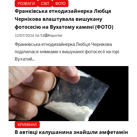
РОЗВАГИ
СВІТ
ФОТО
Франківська етнодизайнерка Любця
Чернікова влаштувала вишукану
фотосесію на Вухатому камені (ФОТО)
12/07/2016 16:52
Reporter
Франківська етнодизайнерка Любця Чернікова
поділилася знімками з вишуканої фотосесії на горі
Вухатий...
КРИМІНАЛ
В автівці калушанина знайшли амфетамін