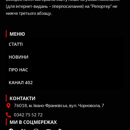
(для інтернет-видань – гіперпосилання) на “Репортер” не
нижче третього абзацу.
МЕНЮ
СТАТТІ
НОВИНИ
ПРО НАС
КАНАЛ 402
КОНТАКТИ
76018, м. Івано-Франківськ, вул. Чорновола, 7
0342 75 52 72
МИ В СОЦМЕРЕЖАХ
F
X
I
Y
R