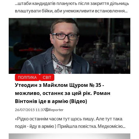
...штаби кандидатів планують після закриття дільниць
влаштувати бійки, аби унеможливити встановлення...
ПОЛІТИКА
СВІТ
Утеодин з Майклом Щуром № 35 -
можливо, останнє за цей рік. Роман
Вінтонів іде в армію (Відео)
26/07/2015 11:37
Reporter
«Рідко останнім часом тут щось пишу. Але тут така
подія - йду в армію ) Прийшла повістка. Медкомісію...