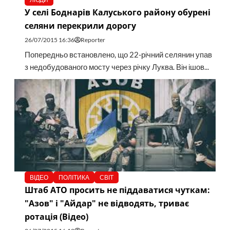
У селі Боднарів Калуського району обурені
селяни перекрили дорогу
26/07/2015 16:36
Reporter
Попередньо встановлено, що 22-річний селянин упав
з недобудованого мосту через річку Луква. Він ішов...
ВІДЕО
ПОЛІТИКА
СВІТ
Штаб АТО просить не піддаватися чуткам:
"Азов" і "Айдар" не відводять, триває
ротація (Відео)