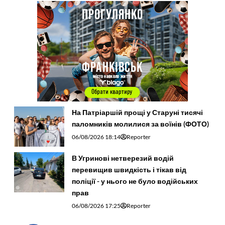
На Патріаршій прощі у Старуні тисячі
паломників молилися за воїнів (ФОТО)
06/08/2026 18:14
Reporter
В Угринові нетверезий водій
перевищив швидкість і тікав від
поліції - у нього не було водійських
прав
06/08/2026 17:25
Reporter