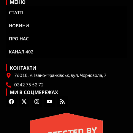
МЕНЮ
СТАТТІ
НОВИНИ
ПРО НАС
КАНАЛ 402
КОНТАКТИ
76018, м. Івано-Франківськ, вул. Чорновола, 7
0342 75 52 72
МИ В СОЦМЕРЕЖАХ
F
X
I
Y
R
a
-
n
o
s
c
t
s
u
s
e
w
t
t
b
i
a
u
o
t
g
b
o
t
r
e