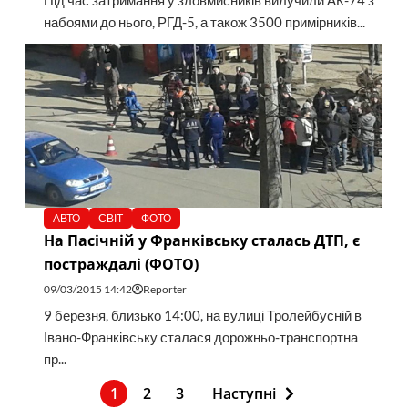
Під час затримання у зловмисників вилучили АК-74 з
набоями до нього, РГД-5, а також 3500 примірників...
АВТО
СВІТ
ФОТО
На Пасічній у Франківську сталась ДТП, є
постраждалі (ФОТО)
09/03/2015 14:42
Reporter
9 березня, близько 14:00, на вулиці Тролейбусній в
Івано-Франківську сталася дорожньо-транспортна
пр...
1
2
3
Наступні