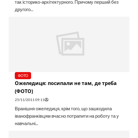
так історико-архітектурного. Причому перший без
другого...
ФОТО
Ожеледиця: посипали не там, де треба
(ФОТО)
25/11/2011 09:11
Вранішня ожеледиця, крім того, що зашкодила
іванофранківцям вчасно потрапити на роботу та у
навчальні...