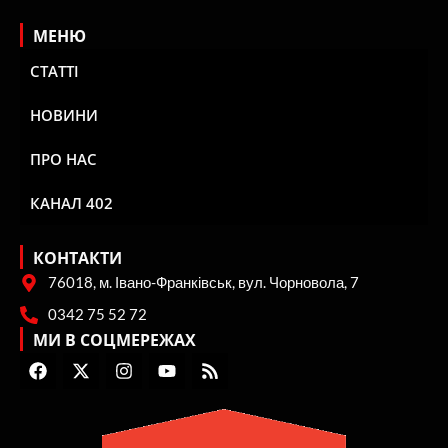
МЕНЮ
СТАТТІ
НОВИНИ
ПРО НАС
КАНАЛ 402
КОНТАКТИ
76018, м. Івано-Франківськ, вул. Чорновола, 7
0342 75 52 72
МИ В СОЦМЕРЕЖАХ
F
X
I
Y
R
a
-
n
o
s
c
t
s
u
s
e
w
t
t
b
i
a
u