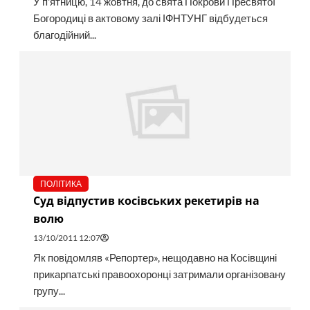
У п'ятницю, 14 жовтня, до свята Покрови Пресвятої
Богородиці в актовому залі ІФНТУНГ відбудеться
благодійний...
ПОЛІТИКА
Суд відпустив косівських рекетирів на
волю
13/10/2011 12:07
Як повідомляв «Репортер», нещодавно на Косівщині
прикарпатські правоохоронці затримали організовану
групу...