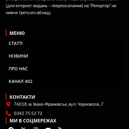
(для інтернет-видань – гіперпосилання) на “Репортер” не
нижче третього абзацу.
МЕНЮ
СТАТТІ
НОВИНИ
ПРО НАС
КАНАЛ 402
КОНТАКТИ
76018, м. Івано-Франківськ, вул. Чорновола, 7
0342 75 52 72
МИ В СОЦМЕРЕЖАХ
F
X
I
Y
R