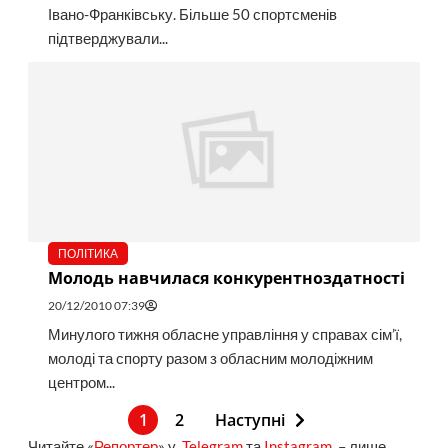
Івано-Франківську. Більше 50 спортсменів
підтверджували...
ПОЛІТИКА
Молодь навчилася конкурентноздатності
20/12/2010 07:39
Минулого тижня обласне управління у справах сім’ї,
молоді та спорту разом з обласним молодіжним
центром...
1
2
Наступні
Читайте «
Репортер
» у
Telegram
та
Instagram
– лише