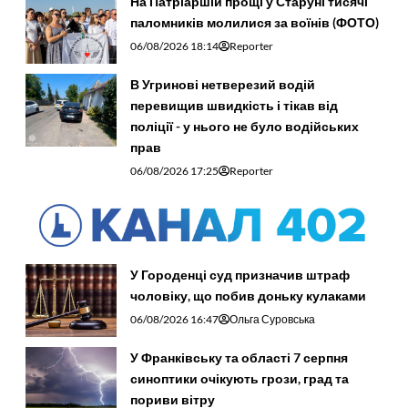
На Патріаршій прощі у Старуні тисячі
паломників молилися за воїнів (ФОТО)
06/08/2026 18:14
Reporter
В Угринові нетверезий водій
перевищив швидкість і тікав від
поліції - у нього не було водійських
прав
06/08/2026 17:25
Reporter
У Городенці суд призначив штраф
чоловіку, що побив доньку кулаками
06/08/2026 16:47
Ольга Суровська
У Франківську та області 7 серпня
синоптики очікують грози, град та
пориви вітру