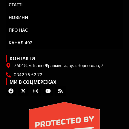
СТАТТІ
НОВИНИ
ПРО НАС
КАНАЛ 402
КОНТАКТИ
76018, м. Івано-Франківськ, вул. Чорновола, 7
0342 75 52 72
МИ В СОЦМЕРЕЖАХ
F
X
I
Y
R
a
-
n
o
s
c
t
s
u
s
e
w
t
t
b
i
a
u
o
t
g
b
o
t
r
e
k
e
a