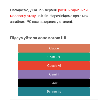
Нагадаємо, у ніч на 2 червня,
росіяни здійснили
масовану атаку
на Київ. Наразі відомо про сімох
загиблих і 90 постраждалих у столиці.
Підсумуйте за допомогою ШІ
Claude
ChatGPT
Google AI
Gemini
Grok
Perplexity