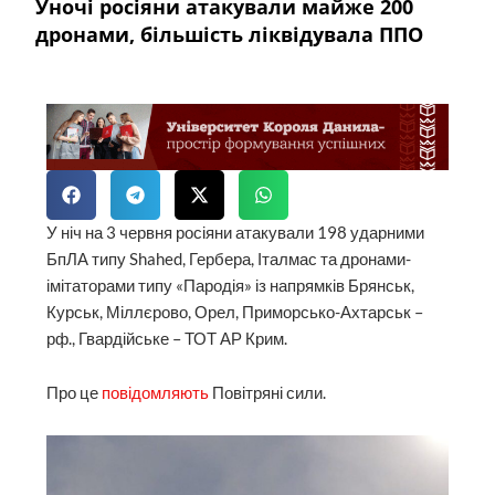
Уночі росіяни атакували майже 200
дронами, більшість ліквідувала ППО
У ніч на 3 червня росіяни атакували 198 ударними
БпЛА типу Shahed, Гербера, Італмас та дронами-
імітаторами типу «Пародія» із напрямків Брянськ,
Курськ, Міллєрово, Орел, Приморсько-Ахтарськ –
рф., Гвардійське – ТОТ АР Крим.
Про це
повідомляють
Повітряні сили.