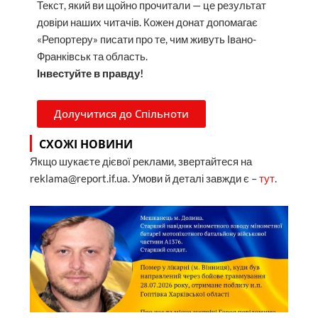
Текст, який ви щойно прочитали — це результат
довіри наших читачів. Кожен донат допомагає
«Репортеру» писати про те, чим живуть Івано-
Франківськ та область.
Інвестуйте в правду!
Долучитися до Спільноти
СХОЖІ НОВИНИ
Якщо шукаєте дієвої реклами, звертайтеся на
reklama@report.if.ua. Умови й деталі завжди є –
тут
.