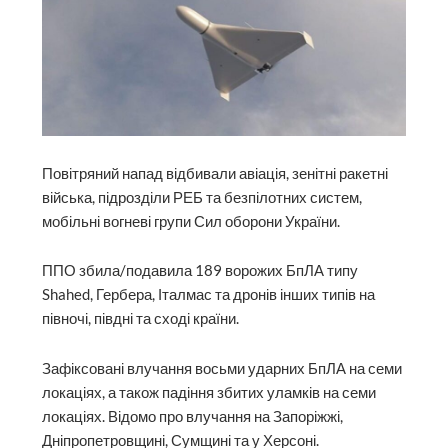
Повітряний напад відбивали авіація, зенітні ракетні
війська, підрозділи РЕБ та безпілотних систем,
мобільні вогневі групи Сил оборони України.
ППО збила/подавила 189 ворожих БпЛА типу
Shahed, Гербера, Італмас та дронів інших типів на
півночі, півдні та сході країни.
Зафіксовані влучання восьми ударних БпЛА на семи
локаціях, а також падіння збитих уламків на семи
локаціях. Відомо про влучання на Запоріжжі,
Дніпропетровщині, Сумщині та у Херсоні.