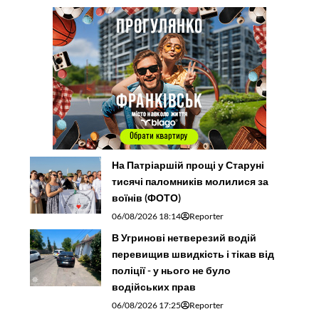
На Патріаршій прощі у Старуні
тисячі паломників молилися за
воїнів (ФОТО)
06/08/2026 18:14
Reporter
В Угринові нетверезий водій
перевищив швидкість і тікав від
поліції - у нього не було
водійських прав
06/08/2026 17:25
Reporter