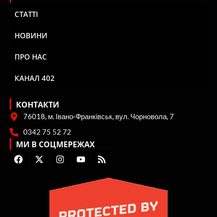
СТАТТІ
НОВИНИ
ПРО НАС
КАНАЛ 402
КОНТАКТИ
76018, м. Івано-Франківськ, вул. Чорновола, 7
0342 75 52 72
МИ В СОЦМЕРЕЖАХ
F
X
I
Y
R
a
-
n
o
s
c
t
s
u
s
e
w
t
t
b
i
a
u
o
t
g
b
o
t
r
e
k
e
a