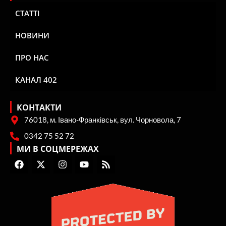
СТАТТІ
НОВИНИ
ПРО НАС
КАНАЛ 402
КОНТАКТИ
76018, м. Івано-Франківськ, вул. Чорновола, 7
0342 75 52 72
МИ В СОЦМЕРЕЖАХ
F
X
I
Y
R
a
-
n
o
s
c
t
s
u
s
e
w
t
t
b
i
a
u
o
t
g
b
o
t
r
e
k
e
a