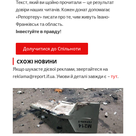
Текст, який ви щойно прочитали — це результат
довіри наших читачів. Кожен донат допомагає
«Репортеру» писати про те, чим живуть Івано-
Франківськ та область.
Інвестуйте в правду!
Долучитися до Спільноти
СХОЖІ НОВИНИ
Якщо шукаєте дієвої реклами, звертайтеся на
reklama@report.if.ua. Умови й деталі завжди є –
тут
.