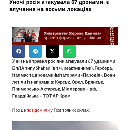
Уночі росія атакувала 67 дронами, є
влучання на восьми локаціях
У ніч на 8 травня росіяни атакували 67 ударними
БпЛА типу Shahed (в т.ч. реактивними), Гербера,
Італмас та дронами-імітаторами «Пародія». Вони
летіли із напрямків: Курськ, Орел, Брянськ,
Приморсько-Ахтарськ, Міллерово – рф,
Гвардійське – ТОТ АР Крим.
Про це
повідомили
у Повітряних силах.