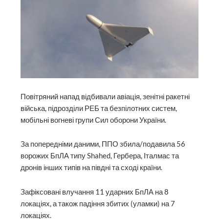
Повітряний напад відбивали авіація, зенітні ракетні
війська, підрозділи РЕБ та безпілотних систем,
мобільні вогневі групи Сил оборони України.
За попередніми даними, ППО збила/подавила 56
ворожих БпЛА типу Shahed, Гербера, Італмас та
дронів інших типів на півдні та сході країни.
Зафіксовані влучання 11 ударних БпЛА на 8
локаціях, а також падіння збитих (уламки) на 7
локаціях.