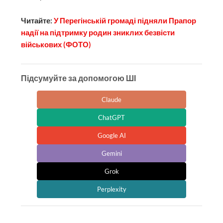
Читайте:
У Перегінській громаді підняли Прапор
надії на підтримку родин зниклих безвісти
військових (ФОТО)
Підсумуйте за допомогою ШІ
Claude
ChatGPT
Google AI
Gemini
Grok
Perplexity