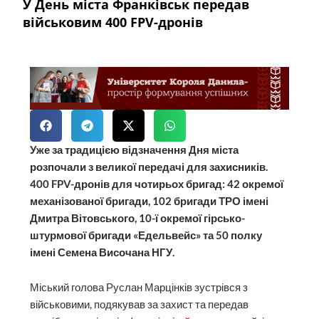
У День міста Франківськ передав
військовим 400 FPV-дронів
Уже за традицією відзначення Дня міста
розпочали з великої передачі для захисників.
400 FPV-дронів для чотирьох бригад: 42 окремої
механізованої бригади, 102 бригади ТРО імені
Дмитра Вітовського, 10-ї окремої гірсько-
штурмової бригади «Едельвейс» та 50 полку
імені Семена Височана НГУ.
Міський голова Руслан Марцінків зустрівся з
військовими, подякував за захист та передав