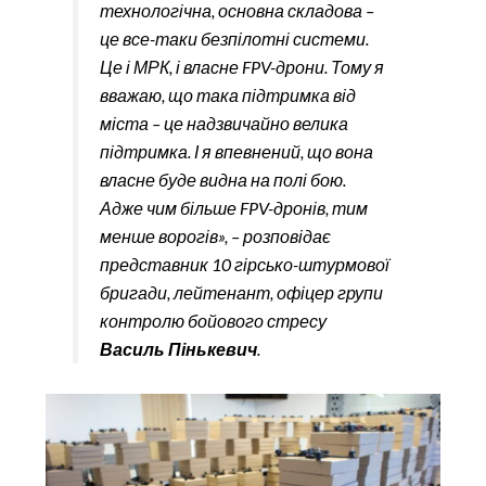
технологічна, основна складова –
це все-таки безпілотні системи.
Це і МРК, і власне FPV-дрони. Тому я
вважаю, що така підтримка від
міста – це надзвичайно велика
підтримка. І я впевнений, що вона
власне буде видна на полі бою.
Адже чим більше FPV-дронів, тим
менше ворогів», – розповідає
представник 10 гірсько-штурмової
бригади, лейтенант, офіцер групи
контролю бойового стресу
Василь Пінькевич
.