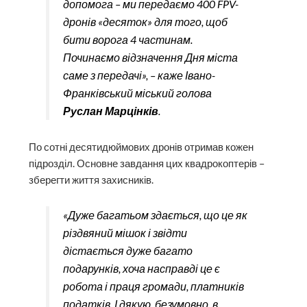
допомога – ми передаємо 400 FPV-
дронів «десяток» для того, щоб
бити ворога 4 частинам.
Починаємо відзначення Дня міста
саме з передачі», – каже Івано-
Франківський міський голова
Руслан Марцінків
.
По сотні десятидюймових дронів отримав кожен
підрозділ. Основне завдання цих квадрокоптерів –
зберегти життя захисників.
«Дуже багатьом здається, що це як
різдвяний мішок і звідти
дістається дуже багато
подарунків, хоча насправді це є
робота і праця громади, платників
податків. І дякую, безумовно, в