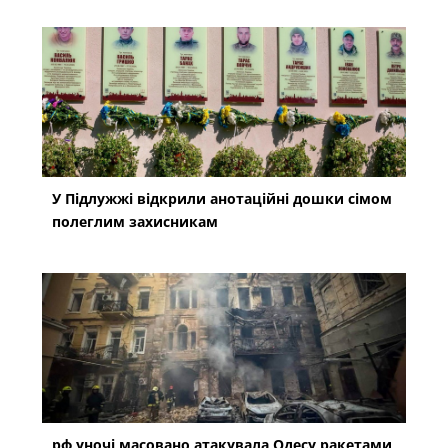
У Підлужжі відкрили анотаційні дошки сімом
полеглим захисникам
рф уночі масовано атакувала Одесу ракетами