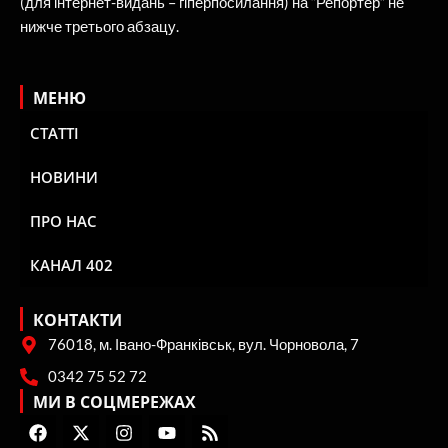
(для інтернет-видань – гіперпосилання) на “Репортер” не
нижче третього абзацу.
МЕНЮ
СТАТТІ
НОВИНИ
ПРО НАС
КАНАЛ 402
КОНТАКТИ
76018, м. Івано-Франківськ, вул. Чорновола, 7
0342 75 52 72
МИ В СОЦМЕРЕЖАХ
F
X
I
Y
R
a
-
n
o
s