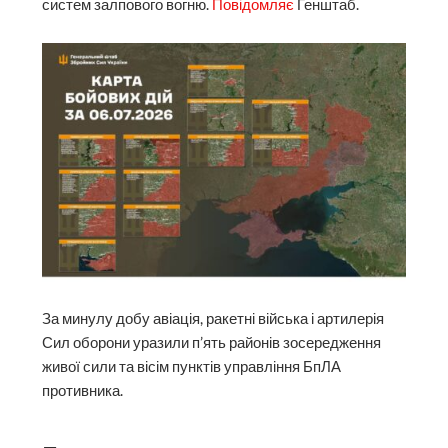
систем залпового вогню.
Повідомляє
Генштаб.
За минулу добу авіація, ракетні війська і артилерія
Сил оборони уразили п’ять районів зосередження
живої сили та вісім пунктів управління БпЛА
противника.