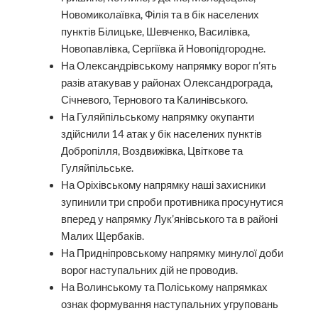
Новомиколаївка, Філія та в бік населених
пунктів Білицьке, Шевченко, Василівка,
Новопавлівка, Сергіївка й Новопідгородне.
На Олександрівському напрямку ворог п’ять
разів атакував у районах Олександрограда,
Січневого, Тернового та Калинівського.
На Гуляйпільському напрямку окупанти
здійснили 14 атак у бік населених пунктів
Добропілля, Воздвижівка, Цвіткове та
Гуляйпільське.
На Оріхівському напрямку наші захисники
зупинили три спроби противника просунутися
вперед у напрямку Лук’янівського та в районі
Малих Щербаків.
На Придніпровському напрямку минулої доби
ворог наступальних дій не проводив.
На Волинському та Поліському напрямках
ознак формування наступальних угруповань