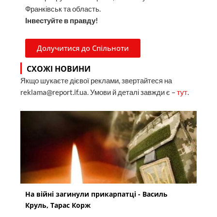
Франківськ та область.
Інвестуйте в правду!
Долучитися до Спільноти
СХОЖІ НОВИНИ
Якщо шукаєте дієвої реклами, звертайтеся на
reklama@report.if.ua. Умови й деталі завжди є –
тут
.
На війні загинули прикарпатці - Василь
Круль, Тарас Корж