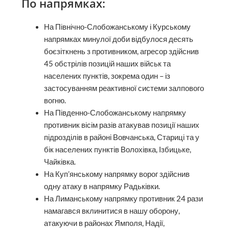
По напрямках:
На Північно-Слобожанському і Курському
напрямках минулої доби відбулося десять
боєзіткнень з противником, агресор здійснив
45 обстрілів позицій наших військ та
населених пунктів, зокрема один – із
застосуванням реактивної системи залпового
вогню.
На Південно-Слобожанському напрямку
противник вісім разів атакував позиції наших
підрозділів в районі Вовчанська, Стариці та у
бік населених пунктів Волохівка, Ізбицьке,
Чайківка.
На Куп’янському напрямку ворог здійснив
одну атаку в напрямку Радьківки.
На Лиманському напрямку противник 24 рази
намагався вклинитися в нашу оборону,
атакуючи в районах Ямполя, Надії,