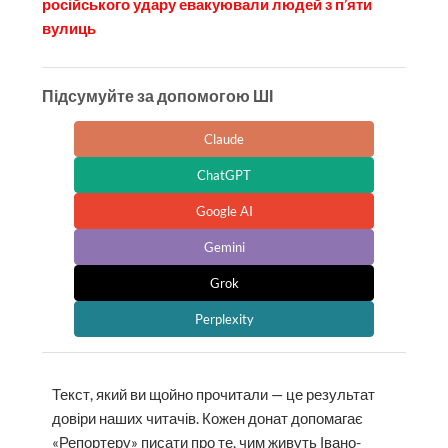
російського удару евакуювали людей з п’яти
вулиць
Підсумуйте за допомогою ШІ
Claude
ChatGPT
Google AI
Gemini
Grok
Perplexity
Текст, який ви щойно прочитали — це результат
довіри наших читачів. Кожен донат допомагає
«Репортеру» писати про те, чим живуть Івано-