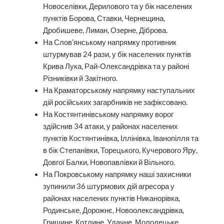
Новоселівки, Дерилового та у бік населених
пунктів Борова, Ставки, Чернещина,
Дробишеве, Лиман, Озерне, Діброва.
На Слов’янському напрямку противник
штурмував 24 рази, у бік населених пунктів
Крива Лука, Рай-Олександрівка та у районі
Різниківки й Закітного.
На Краматорському напрямку наступальних
дій російських загарбників не зафіксовано.
На Костянтинівському напрямку ворог
здійснив 34 атаки, у районах населених
пунктів Костянтинівка, Іллінівка, Іванопілля та
в бік Степанівки, Торецького, Кучерового Яру,
Довгої Балки, Новопавлівки й Вільного.
На Покровському напрямку наші захисники
зупинили 36 штурмових дій агресора у
районах населених пунктів Никанорівка,
Родинське, Дорожнє, Новоолександрівка,
Гришине, Котлине, Удачне, Молодецьке,